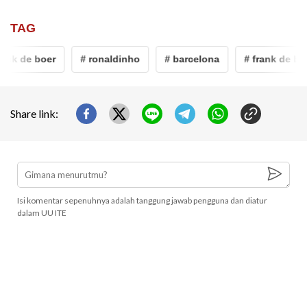
TAG
ank de boer
# ronaldinho
# barcelona
# frank de boe
Share link:
Isi komentar sepenuhnya adalah tanggung jawab pengguna dan diatur
dalam UU ITE