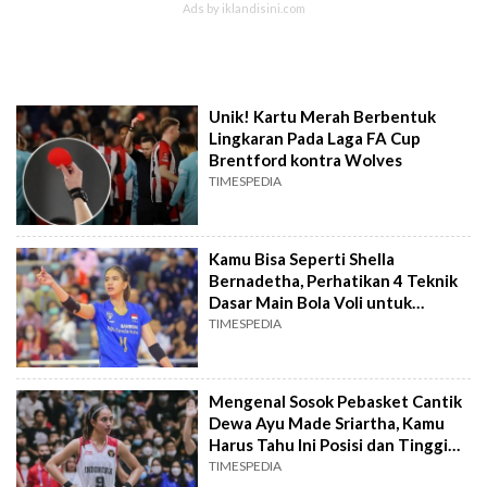
Unik! Kartu Merah Berbentuk
Lingkaran Pada Laga FA Cup
Brentford kontra Wolves
TIMESPEDIA
Kamu Bisa Seperti Shella
Bernadetha, Perhatikan 4 Teknik
Dasar Main Bola Voli untuk
Pemula
TIMESPEDIA
Mengenal Sosok Pebasket Cantik
Dewa Ayu Made Sriartha, Kamu
Harus Tahu Ini Posisi dan Tinggi
Badan Ideal Atlet Basket
TIMESPEDIA