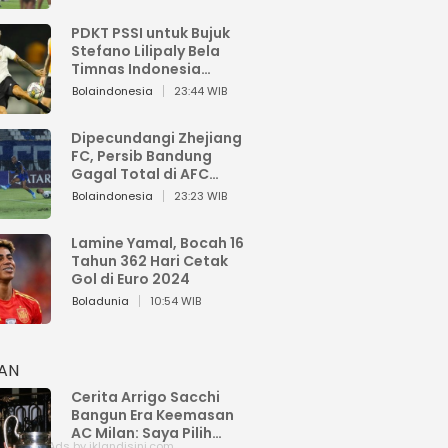
PDKT PSSI untuk Bujuk
Stefano Lilipaly Bela
Timnas Indonesia
Berakhir Berantakan
Bolaindonesia
23:44 WIB
Dipecundangi Zhejiang
FC, Persib Bandung
Gagal Total di AFC
Champions League Two
Bolaindonesia
23:23 WIB
Lamine Yamal, Bocah 16
Tahun 362 Hari Cetak
Gol di Euro 2024
Boladunia
10:54 WIB
HAN
Cerita Arrigo Sacchi
Bangun Era Keemasan
AC Milan: Saya Pilih