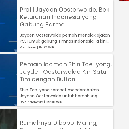
Profil Jayden Oosterwolde, Bek
Keturunan Indonesia yang
Gabung Parma
Jayden Oosterwolde pernah menolak ajakan
PSSI untuk gabung Timnas Indonesia. Ia kini
satu tim dengan Buffon di Parma....
Boladunia | 15:00 WIB
Pemain Idaman Shin Tae-yong,
Jayden Oosterwolde Kini Satu
Tim dengan Buffon
Shin Tae-yong sempat mendambakan
Jayden Oosterwolde untuk bergabung
Timnas Indonesia. Namun, sang pemain
Bolaindonesia | 09:00 WIB
langsung menola...
Rumahnya Dibobol Maling,