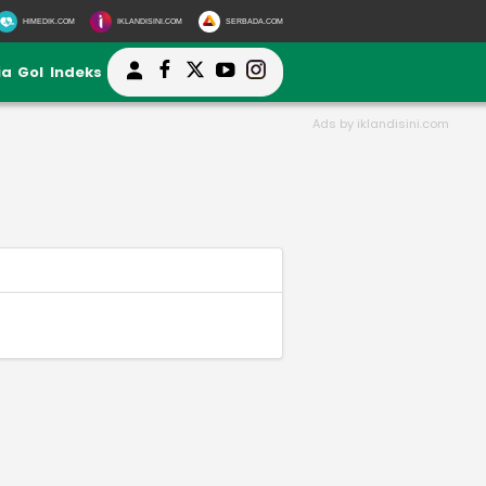
HIMEDIK.COM
IKLANDISINI.COM
SERBADA.COM
ia
Gol
Indeks