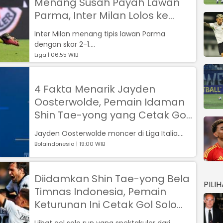
Menang Susah Payah Lawan
Parma, Inter Milan Lolos ke
Perempat Final
Inter Milan menang tipis lawan Parma
dengan skor 2-1....
Liga | 06:55 WIB
4 Fakta Menarik Jayden
Oosterwolde, Pemain Idaman
Shin Tae-yong yang Cetak Gol
Spektakuler di Liga Italia
Jayden Oosterwolde moncer di Liga Italia....
Bolaindonesia | 19:00 WIB
Diidamkan Shin Tae-yong Bela
PILI
Timnas Indonesia, Pemain
Keturunan Ini Cetak Gol Solo
Run di Parma
Liihat gol solo run yang spektakuler dari