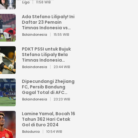
Pemain dari Isi Otaknya
Liga
11:58 WIB
Ada Stefano Lilipaly! Ini
Daftar 23 Pemain
Timnas Indonesia vs
China
Bolaindonesia
15:55 WIB
PDKT PSSI untuk Bujuk
Stefano Lilipaly Bela
Timnas Indonesia
Berakhir Berantakan
Bolaindonesia
23:44 WIB
Dipecundangi Zhejiang
FC, Persib Bandung
Gagal Total di AFC
Champions League Two
Bolaindonesia
23:23 WIB
Lamine Yamal, Bocah 16
Tahun 362 Hari Cetak
Gol di Euro 2024
Boladunia
10:54 WIB