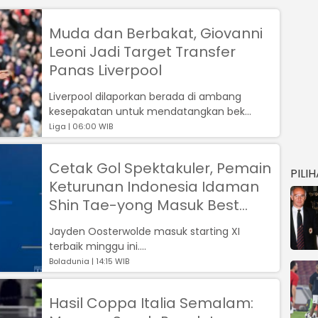
Muda dan Berbakat, Giovanni
Leoni Jadi Target Transfer
Panas Liverpool
Liverpool dilaporkan berada di ambang
kesepakatan untuk mendatangkan bek
muda berbakat asal Italia, Giovanni Leoni...
Liga | 06:00 WIB
Cetak Gol Spektakuler, Pemain
PILI
Keturunan Indonesia Idaman
Shin Tae-yong Masuk Best
Starting XI Serie B Italia
Jayden Oosterwolde masuk starting XI
terbaik minggu ini....
Boladunia | 14:15 WIB
Hasil Coppa Italia Semalam: