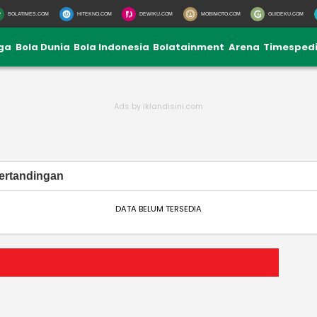
BOLATIMES.COM
HITEKNO.COM
DEWIKU.COM
MOBIMOTO.COM
GUIDEKU.COM
iga
Bola Dunia
Bola Indonesia
Bolatainment
Arena
Timesped
ertandingan
DATA BELUM TERSEDIA