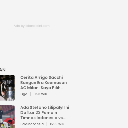
HAN
Cerita Arrigo Sacchi
Bangun Era Keemasan
AC Milan: Saya Pilih
Pemain dari Isi Otaknya
Liga
11:58 WIB
Ada Stefano Lilipaly! Ini
Daftar 23 Pemain
Timnas Indonesia vs
China
Bolaindonesia
15:55 WIB