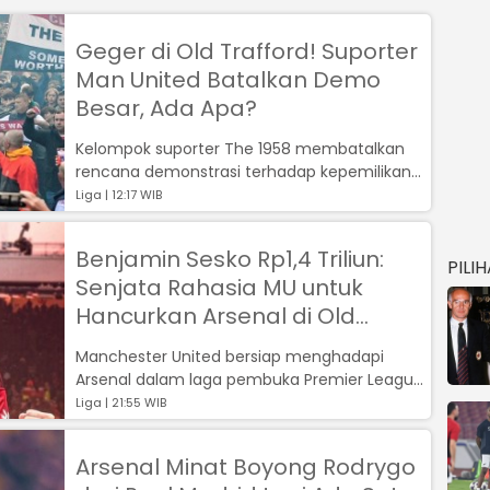
Geger di Old Trafford! Suporter
Man United Batalkan Demo
Besar, Ada Apa?
Kelompok suporter The 1958 membatalkan
rencana demonstrasi terhadap kepemilikan
klub...
Liga | 12:17 WIB
Benjamin Sesko Rp1,4 Triliun:
PILI
Senjata Rahasia MU untuk
Hancurkan Arsenal di Old
Trafford?
Manchester United bersiap menghadapi
Arsenal dalam laga pembuka Premier League
2025-2026 di Old Trafford, Minggu depan (...
Liga | 21:55 WIB
Arsenal Minat Boyong Rodrygo