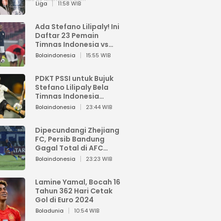
Pemain dari Isi Otaknya
Liga
11:58 WIB
Ada Stefano Lilipaly! Ini
Daftar 23 Pemain
Timnas Indonesia vs
China
Bolaindonesia
15:55 WIB
PDKT PSSI untuk Bujuk
Stefano Lilipaly Bela
Timnas Indonesia
Berakhir Berantakan
Bolaindonesia
23:44 WIB
Dipecundangi Zhejiang
FC, Persib Bandung
Gagal Total di AFC
Champions League Two
Bolaindonesia
23:23 WIB
Lamine Yamal, Bocah 16
Tahun 362 Hari Cetak
Gol di Euro 2024
Boladunia
10:54 WIB