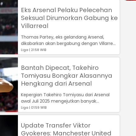
Eks Arsenal Pelaku Pelecehan
Seksual Dirumorkan Gabung ke
Villarreal
Thomas Partey, eks gelandang Arsenal,
dikabarkan akan bergabung dengan Villarreal
dengan status bebas transfer....
Liga | 21:58 WIB
Bantah Dipecat, Takehiro
Tomiyasu Bongkar Alasannya
Hengkang dari Arsenal
Kepergian Takehiro Tomiyasu dari Arsenal
awal Juli 2025 mengejutkan banyak
pihaktermasuk para pemain di ruang ganti
Liga | 01:59 WIB
The ...
Update Transfer Viktor
Gyokeres: Manchester United