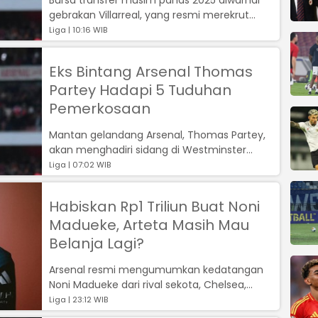
gebrakan Villarreal, yang resmi merekrut
mantan gelandang Arsenal dan Atletico ...
Liga | 10:16 WIB
Eks Bintang Arsenal Thomas
Partey Hadapi 5 Tuduhan
Pemerkosaan
Mantan gelandang Arsenal, Thomas Partey,
akan menghadiri sidang di Westminster
Magistrates Court pada Selasa (5/8/2025) ...
Liga | 07:02 WIB
Habiskan Rp1 Triliun Buat Noni
Madueke, Arteta Masih Mau
Belanja Lagi?
Arsenal resmi mengumumkan kedatangan
Noni Madueke dari rival sekota, Chelsea,...
Liga | 23:12 WIB