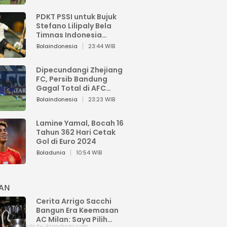
PDKT PSSI untuk Bujuk
Stefano Lilipaly Bela
Timnas Indonesia
Berakhir Berantakan
Bolaindonesia
23:44 WIB
Dipecundangi Zhejiang
FC, Persib Bandung
Gagal Total di AFC
Champions League Two
Bolaindonesia
23:23 WIB
Lamine Yamal, Bocah 16
Tahun 362 Hari Cetak
Gol di Euro 2024
Boladunia
10:54 WIB
HAN
Cerita Arrigo Sacchi
Bangun Era Keemasan
AC Milan: Saya Pilih