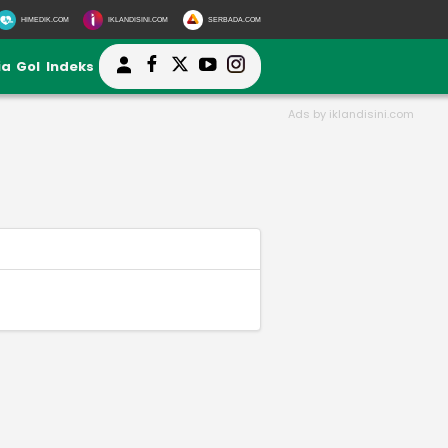
HIMEDIK.COM
IKLANDISINI.COM
SERBADA.COM
ia
Gol
Indeks