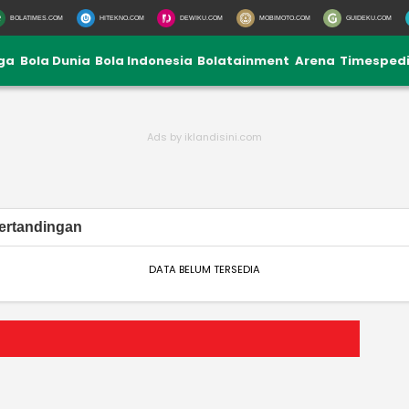
BOLATIMES.COM
HITEKNO.COM
DEWIKU.COM
MOBIMOTO.COM
GUIDEKU.COM
iga
Bola Dunia
Bola Indonesia
Bolatainment
Arena
Timesped
ertandingan
DATA BELUM TERSEDIA