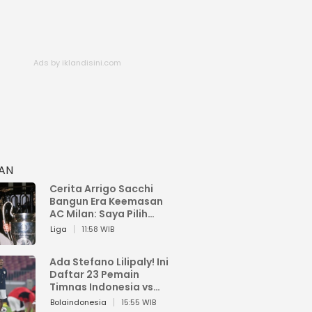
HAN
Cerita Arrigo Sacchi
Bangun Era Keemasan
AC Milan: Saya Pilih
Pemain dari Isi Otaknya
Liga
11:58 WIB
Ada Stefano Lilipaly! Ini
Daftar 23 Pemain
Timnas Indonesia vs
China
Bolaindonesia
15:55 WIB