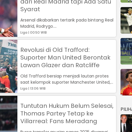
dari Real Madrid tapi Ada Satu
Syarat
Arsenal dikabarkan tertarik pada bintang Real
Madrid, Rodrygo....
Liga | 00:50 WIB
Revolusi di Old Trafford:
Suporter Man United Berontak
Lawan Glazer dan Ratcliffe
Old Trafford bersiap menjadi lautan protes
saat kelompok suporter Manchester United,
The 1958...
Liga | 13:06 WIB
Tuntutan Hukum Belum Selesai,
PILI
Thomas Partey Tetap ke
Villarreal: Fans Meradang
Bursa transfer musim panas 2025 diwarnai