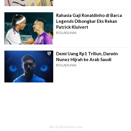
Rahasia Gaji Ronaldinho di Barca
Legends Dibongkar Eks Rekan
Patrick Kluivert
BOLADUNIA
Demi Uang Rp1 Triliun, Darwin
Nunez Hijrah ke Arab Saudi
BOLADUNIA