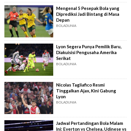
Mengenal 5 Pesepak Bola yang
Diprediksi Jadi Bintang di Masa
Depan
BOLADUNIA
Lyon Segera Punya Pemilik Baru,
Diakuisisi Pengusaha Amerika
Serikat
BOLADUNIA
Nicolas Tagliafico Resmi
Tinggalkan Ajax, Kini Gabung
Lyon
BOLADUNIA
Jadwal Pertandingan Bola Malam
Ini: Everton vs Chelsea, Udinese vs