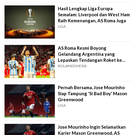
Hasil Lengkap Liga Europa
Semalam: Liverpool dan West Ham
Raih Kemenangan, AS Roma Juga
LIGA
AS Roma Resmi Boyong
Gelandang Argentina yang
Lepaskan Tendangan Roket ke
Gawang Timnas Inddonesia
BOLAINDONESIA
Pernah Bersama, Jose Mourinho
Siap Tampung 'Si Bad Boy' Mason
Greenwood
LIGA
Jose Mourinho Ingin Selamatkan
Karier Mason Greenwood, AS