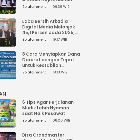
Perkuat Bisnis AI dan
Bolatainment
09:39 WIB
Jaga Fundamental
Keuangan
Laba Bersih Arkadia
Digital Media Melonjak
45,1 Persen pada 2025,
Sentuh Rp1,76 Miliar
Bolatainment
19:17 WIB
8 Cara Menyiapkan Dana
Darurat dengan Tepat
untuk Kestabilan
Keuangan
Bolatainment
18:13 WIB
HAN
6 Tips Agar Perjalanan
Mudik Lebih Nyaman
saat Naik Pesawat
Bolatainment
08:00 WIB
Bisa Grandmaster