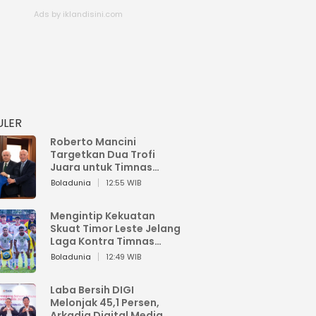
ULER
Roberto Mancini
Targetkan Dua Trofi
Juara untuk Timnas
Italia
Boladunia
12:55 WIB
Mengintip Kekuatan
Skuat Timor Leste Jelang
Laga Kontra Timnas
Indonesia di Piala AFF
Boladunia
12:49 WIB
2026
Laba Bersih DIGI
Melonjak 45,1 Persen,
Arkadia Digital Media