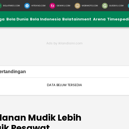
BOLATIMES.COM
HITEKNO.COM
DEWIKU.COM
MOBIMOTO.COM
GUIDEKU.COM
iga
Bola Dunia
Bola Indonesia
Bolatainment
Arena
Timesped
ertandingan
DATA BELUM TERSEDIA
alanan Mudik Lebih
ik Pesawat