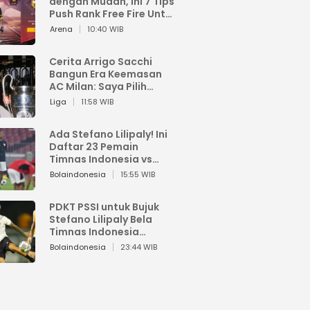
dengan Mudah, Ini 7 Tips
Push Rank Free Fire Untuk
Pemula
Arena
10:40 WIB
Cerita Arrigo Sacchi
Bangun Era Keemasan
AC Milan: Saya Pilih
Pemain dari Isi Otaknya
Liga
11:58 WIB
Ada Stefano Lilipaly! Ini
Daftar 23 Pemain
Timnas Indonesia vs
China
Bolaindonesia
15:55 WIB
PDKT PSSI untuk Bujuk
Stefano Lilipaly Bela
Timnas Indonesia
Berakhir Berantakan
Bolaindonesia
23:44 WIB