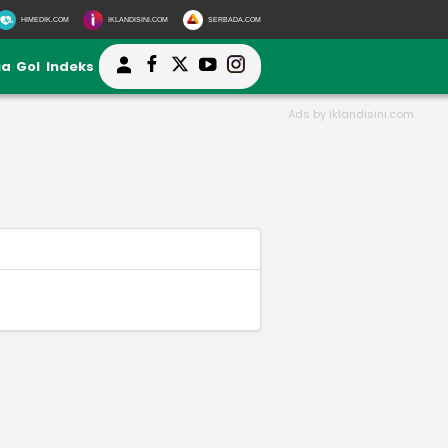
HIMEDIK.COM
IKLANDISINI.COM
SERBADA.COM
ia
Gol
Indeks