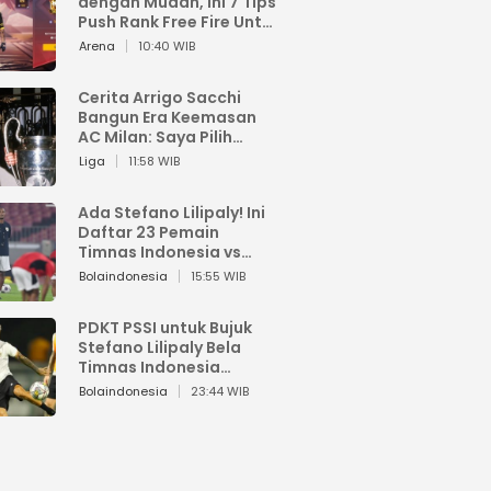
dengan Mudah, Ini 7 Tips
Push Rank Free Fire Untuk
Pemula
Arena
10:40 WIB
Cerita Arrigo Sacchi
Bangun Era Keemasan
AC Milan: Saya Pilih
Pemain dari Isi Otaknya
Liga
11:58 WIB
Ada Stefano Lilipaly! Ini
Daftar 23 Pemain
Timnas Indonesia vs
China
Bolaindonesia
15:55 WIB
PDKT PSSI untuk Bujuk
Stefano Lilipaly Bela
Timnas Indonesia
Berakhir Berantakan
Bolaindonesia
23:44 WIB