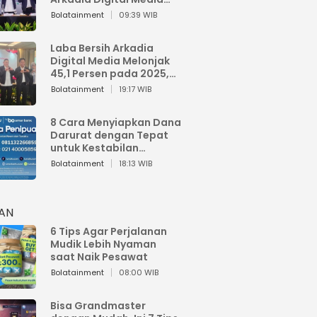
Perkuat Bisnis AI dan
Bolatainment
09:39 WIB
Jaga Fundamental
Keuangan
Laba Bersih Arkadia
Digital Media Melonjak
45,1 Persen pada 2025,
Sentuh Rp1,76 Miliar
Bolatainment
19:17 WIB
8 Cara Menyiapkan Dana
Darurat dengan Tepat
untuk Kestabilan
Keuangan
Bolatainment
18:13 WIB
HAN
6 Tips Agar Perjalanan
Mudik Lebih Nyaman
saat Naik Pesawat
Bolatainment
08:00 WIB
Bisa Grandmaster