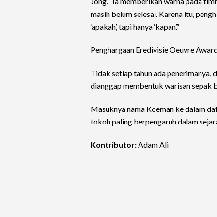
Jong. “Ia memberikan warna pada tim
masih belum selesai. Karena itu, pengh
‘apakah’, tapi hanya ‘kapan’.”
Penghargaan Eredivisie Oeuvre Award s
Tidak setiap tahun ada penerimanya, 
dianggap membentuk warisan sepak b
Masuknya nama Koeman ke dalam daft
tokoh paling berpengaruh dalam sejara
Kontributor:
Adam Ali