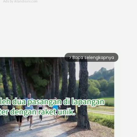
Baca selengkapnya
arrow_forward_ios