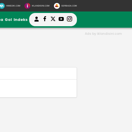
HIMEDIK.COM
IKLANDISINI.COM
SERBADA.COM
ia
Gol
Indeks