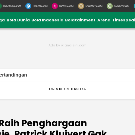
BOLATIMES.COM
HITEKNO.COM
DEWIKU.COM
MOBIMOTO.COM
GUIDEKU.COM
iga
Bola Dunia
Bola Indonesia
Bolatainment
Arena
Timesped
ertandingan
DATA BELUM TERSEDIA
Raih Penghargaan
sie, Patrick Kluivert Gak