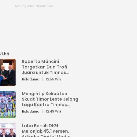
ULER
Roberto Mancini
Targetkan Dua Trofi
Juara untuk Timnas
Italia
Boladunia
12:55 WIB
Mengintip Kekuatan
Skuat Timor Leste Jelang
Laga Kontra Timnas
Indonesia di Piala AFF
Boladunia
12:49 WIB
2026
Laba Bersih DIGI
Melonjak 45,1 Persen,
Arkadia Digital Media