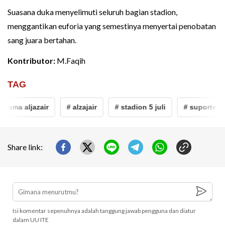
Suasana duka menyelimuti seluruh bagian stadion,
menggantikan euforia yang semestinya menyertai penobatan
sang juara bertahan.
Kontributor:
M.Faqih
TAG
utama aljazair
# alzajair
# stadion 5 juli
# suporter
Share link:
Isi komentar sepenuhnya adalah tanggung jawab pengguna dan diatur
dalam UU ITE