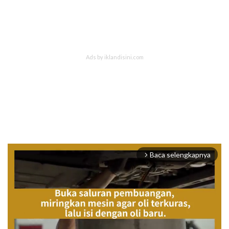
Baca selengkapnya
arrow_forward_ios