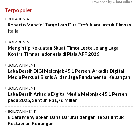
Powered by 
GliaStudios
Terpopuler
Mute
BOLADUNIA
Roberto Mancini Targetkan Dua Trofi Juara untuk Timnas
Italia
BOLADUNIA
Mengintip Kekuatan Skuat Timor Leste Jelang Laga
Kontra Timnas Indonesia di Piala AFF 2026
BOLATAINMENT
Laba Bersih DIGI Melonjak 45,1 Persen, Arkadia Digital
Media Perkuat Bisnis AI dan Jaga Fundamental Keuangan
BOLATAINMENT
Laba Bersih Arkadia Digital Media Melonjak 45,1 Persen
pada 2025, Sentuh Rp1,76 Miliar
BOLATAINMENT
8 Cara Menyiapkan Dana Darurat dengan Tepat untuk
Kestabilan Keuangan