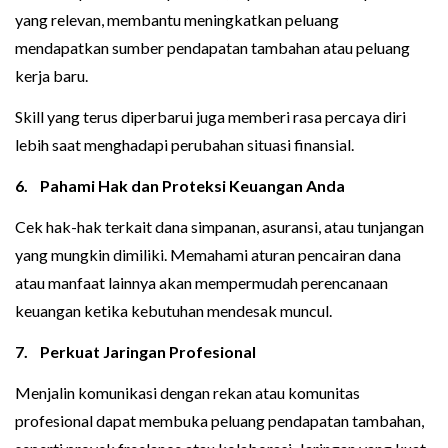
yang relevan, membantu meningkatkan peluang
mendapatkan sumber pendapatan tambahan atau peluang
kerja baru.
Skill yang terus diperbarui juga memberi rasa percaya diri
lebih saat menghadapi perubahan situasi finansial.
6. Pahami Hak dan Proteksi Keuangan Anda
Cek hak-hak terkait dana simpanan, asuransi, atau tunjangan
yang mungkin dimiliki. Memahami aturan pencairan dana
atau manfaat lainnya akan mempermudah perencanaan
keuangan ketika kebutuhan mendesak muncul.
7. Perkuat Jaringan Profesional
Menjalin komunikasi dengan rekan atau komunitas
profesional dapat membuka peluang pendapatan tambahan,