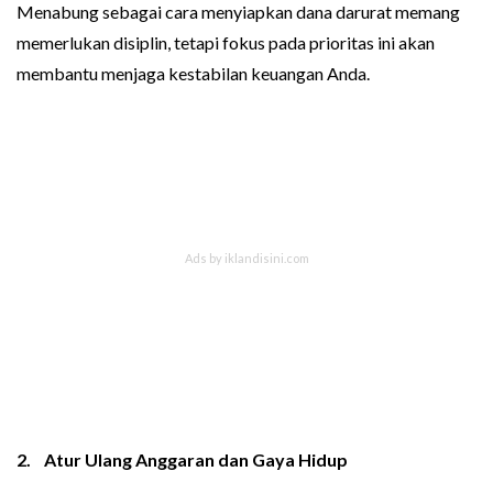
Menabung sebagai cara menyiapkan dana darurat memang
memerlukan disiplin, tetapi fokus pada prioritas ini akan
membantu menjaga kestabilan keuangan Anda.
2. Atur Ulang Anggaran dan Gaya Hidup