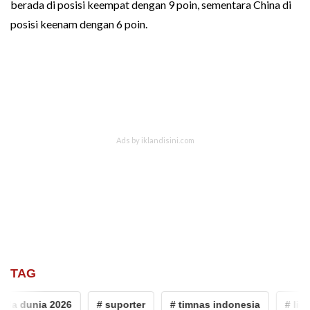
berada di posisi keempat dengan 9 poin, sementara China di
posisi keenam dengan 6 poin.
TAG
ala dunia 2026
# suporter
# timnas indonesia
# liga 