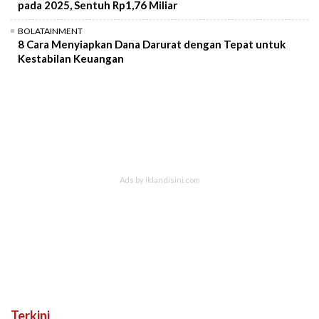
pada 2025, Sentuh Rp1,76 Miliar
BOLATAINMENT
8 Cara Menyiapkan Dana Darurat dengan Tepat untuk
Kestabilan Keuangan
Terkini