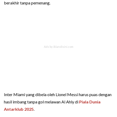
berakhir tanpa pemenang.
Inter Miami yang dibela oleh Lionel Messi harus puas dengan
hasil imbang tanpa gol melawan Al Ahly di
Piala Dunia
Antarklub 2025
.