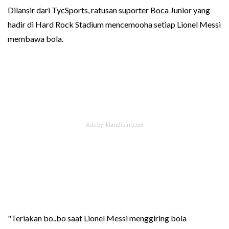
Dilansir dari TycSports, ratusan suporter Boca Junior yang
hadir di Hard Rock Stadium mencemooha setiap Lionel Messi
membawa bola.
"Teriakan bo..bo saat Lionel Messi menggiring bola