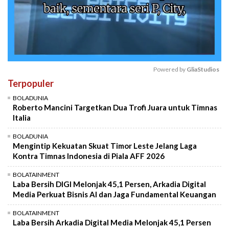
Powered by 
GliaStudios
Terpopuler
Mute
BOLADUNIA
Roberto Mancini Targetkan Dua Trofi Juara untuk Timnas
Italia
BOLADUNIA
Mengintip Kekuatan Skuat Timor Leste Jelang Laga
Kontra Timnas Indonesia di Piala AFF 2026
BOLATAINMENT
Laba Bersih DIGI Melonjak 45,1 Persen, Arkadia Digital
Media Perkuat Bisnis AI dan Jaga Fundamental Keuangan
BOLATAINMENT
Laba Bersih Arkadia Digital Media Melonjak 45,1 Persen