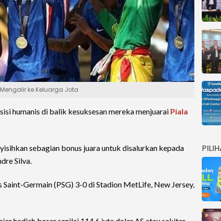
 Mengalir ke Keluarga Jota
isi humanis di balik kesuksesan mereka menjuarai
Piala
PILI
isihkan sebagian bonus juara untuk disalurkan kepada
dre Silva.
 Saint-Germain (PSG) 3-0 di Stadion MetLife, New Jersey,
r hadiah besar senilai 114,6 juta dolar AS atau sekitar