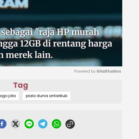
Powered by 
GliaStudios
Tag
Mute
ogo jota
piala dunia antarklub