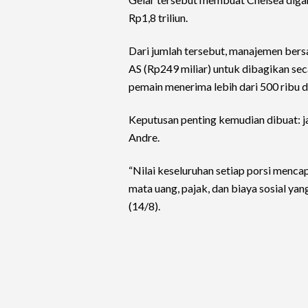
Rp1,8 triliun.
Dari jumlah tersebut, manajemen bers
AS (Rp249 miliar) untuk dibagikan se
pemain menerima lebih dari 500 ribu do
Keputusan penting kemudian dibuat: j
Andre.
“Nilai keseluruhan setiap porsi menca
mata uang, pajak, dan biaya sosial yan
(14/8).