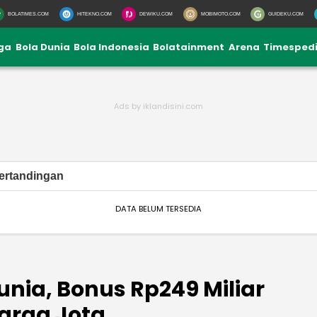
BOLATIMES.COM
HITEKNO.COM
DEWIKU.COM
MOBIMOTO.COM
GUIDEKU.COM
iga
Bola Dunia
Bola Indonesia
Bolatainment
Arena
Timesped
ertandingan
DATA BELUM TERSEDIA
nia, Bonus Rp249 Miliar
uarga Jota