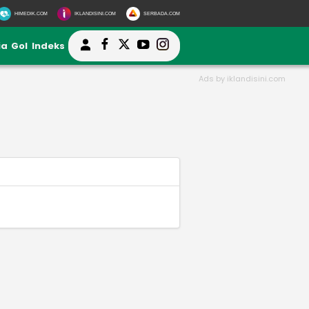
HIMEDIK.COM
IKLANDISINI.COM
SERBADA.COM
ia
Gol
Indeks