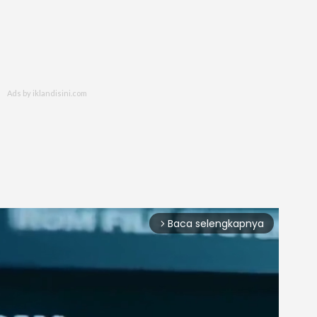
Baca selengkapnya
arrow_forward_ios