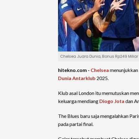
Chelsea Juara Dunia, Bonus Rp249 Miliar
hitekno.com -
Chelsea
menunjukkan s
Dunia Antarklub
2025.
Klub asal London itu memutuskan meny
keluarga mendiang
Diogo Jota
dan An
The Blues baru saja mengalahkan Paris
pada partai final.
Gelar tersebut membuat Chelsea diganja