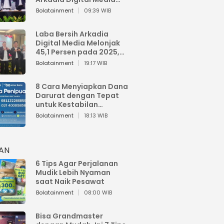
Perkuat Bisnis AI dan
Bolatainment
09:39 WIB
Jaga Fundamental
Keuangan
Laba Bersih Arkadia
Digital Media Melonjak
45,1 Persen pada 2025,
Sentuh Rp1,76 Miliar
Bolatainment
19:17 WIB
8 Cara Menyiapkan Dana
Darurat dengan Tepat
untuk Kestabilan
Keuangan
Bolatainment
18:13 WIB
HAN
6 Tips Agar Perjalanan
Mudik Lebih Nyaman
saat Naik Pesawat
Bolatainment
08:00 WIB
Bisa Grandmaster