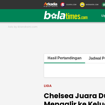
SUARA.COM
MATAMATA.COM
L
Hasil Pertandingan
Jadwal P
LIGA
Chelsea Juara Du
Mengalir ke Kel