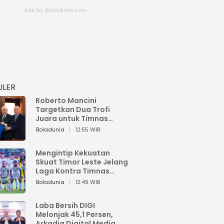
ULER
Roberto Mancini
Targetkan Dua Trofi
Juara untuk Timnas
Italia
Boladunia
12:55 WIB
Mengintip Kekuatan
Skuat Timor Leste Jelang
Laga Kontra Timnas
Indonesia di Piala AFF
Boladunia
12:49 WIB
2026
Laba Bersih DIGI
Melonjak 45,1 Persen,
Arkadia Digital Media