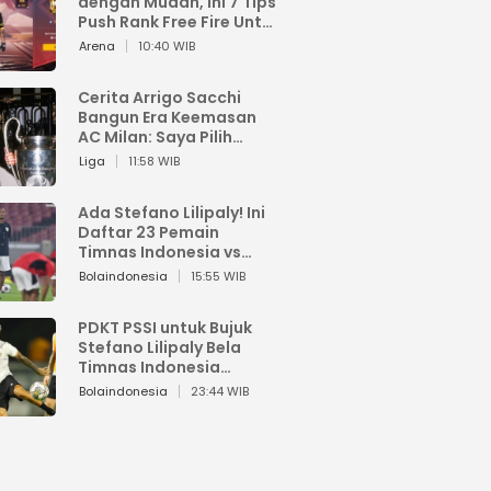
dengan Mudah, Ini 7 Tips
Push Rank Free Fire Untuk
Pemula
Arena
10:40 WIB
Cerita Arrigo Sacchi
Bangun Era Keemasan
AC Milan: Saya Pilih
Pemain dari Isi Otaknya
Liga
11:58 WIB
Ada Stefano Lilipaly! Ini
Daftar 23 Pemain
Timnas Indonesia vs
China
Bolaindonesia
15:55 WIB
PDKT PSSI untuk Bujuk
Stefano Lilipaly Bela
Timnas Indonesia
Berakhir Berantakan
Bolaindonesia
23:44 WIB