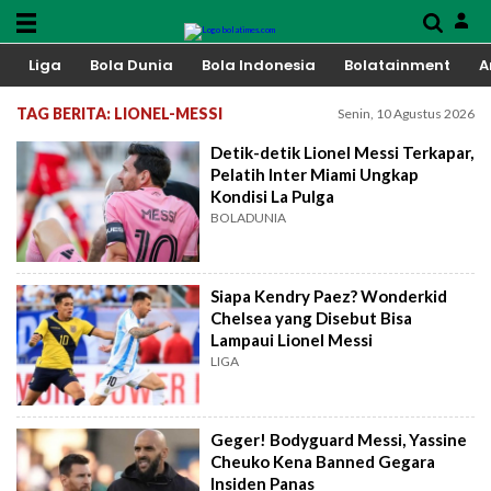
Liga
Bola Dunia
Bola Indonesia
Bolatainment
A
TAG BERITA: LIONEL-MESSI
Senin, 10 Agustus 2026
Detik-detik Lionel Messi Terkapar,
Pelatih Inter Miami Ungkap
Kondisi La Pulga
BOLADUNIA
Siapa Kendry Paez? Wonderkid
Chelsea yang Disebut Bisa
Lampaui Lionel Messi
LIGA
Geger! Bodyguard Messi, Yassine
Cheuko Kena Banned Gegara
Insiden Panas