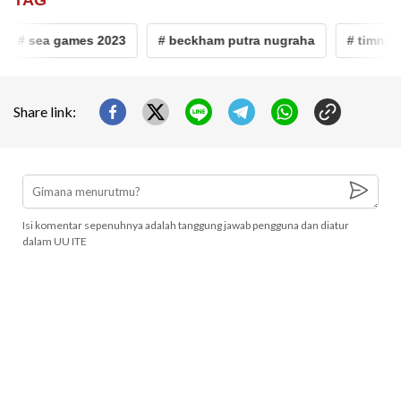
# sea games 2023
# beckham putra nugraha
# timnas 
Share link:
Isi komentar sepenuhnya adalah tanggung jawab pengguna dan diatur
dalam UU ITE