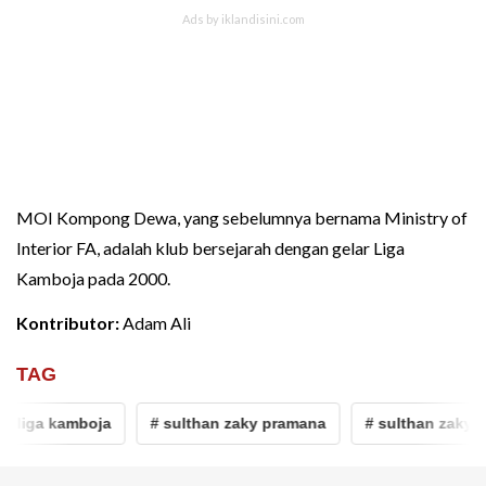
MOI Kompong Dewa, yang sebelumnya bernama Ministry of
Interior FA, adalah klub bersejarah dengan gelar Liga
Kamboja pada 2000.
Kontributor:
Adam Ali
TAG
 liga kamboja
# sulthan zaky pramana
# sulthan zaky