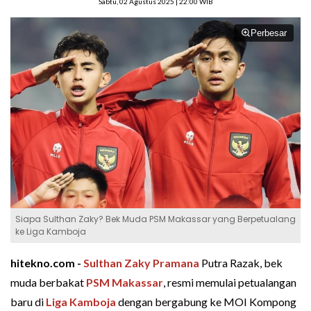
Sabtu, 02 Agustus 2025 | 22:00 WIB
Perbesar
Siapa Sulthan Zaky? Bek Muda PSM Makassar yang Berpetualang
ke Liga Kamboja
hitekno.com -
Sulthan Zaky Pramana
Putra Razak, bek
muda berbakat
PSM Makassar
, resmi memulai petualangan
baru di
Liga Kamboja
dengan bergabung ke MOI Kompong