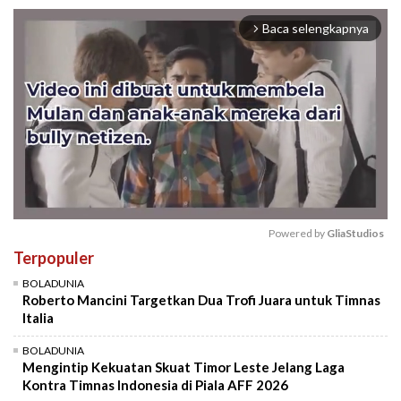
Baca selengkapnya
arrow_forward_ios
Powered by 
GliaStudios
Terpopuler
Mute
BOLADUNIA
Roberto Mancini Targetkan Dua Trofi Juara untuk Timnas
Italia
BOLADUNIA
Mengintip Kekuatan Skuat Timor Leste Jelang Laga
Kontra Timnas Indonesia di Piala AFF 2026