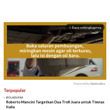
Baca selengkapnya
arrow_forward_ios
Powered by 
GliaStudios
Terpopuler
Mute
BOLADUNIA
Roberto Mancini Targetkan Dua Trofi Juara untuk Timnas
Italia