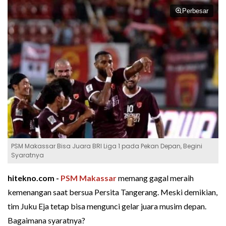
Perbesar
PSM Makassar Bisa Juara BRI Liga 1 pada Pekan Depan, Begini
Syaratnya
hitekno.com -
PSM Makassar
memang gagal meraih
kemenangan saat bersua Persita Tangerang. Meski demikian,
tim Juku Eja tetap bisa mengunci gelar juara musim depan.
Bagaimana syaratnya?