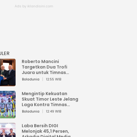
ULER
Roberto Mancini
Targetkan Dua Trofi
Juara untuk Timnas
Italia
Boladunia
12:55 WIB
Mengintip Kekuatan
Skuat Timor Leste Jelang
Laga Kontra Timnas
Indonesia di Piala AFF
Boladunia
12:49 WIB
2026
Laba Bersih DIGI
Melonjak 45,1 Persen,
Arkadia Digital Media