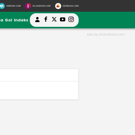
HIMEDIK.COM
IKLANDISINI.COM
SERBADA.COM
ia
Gol
Indeks