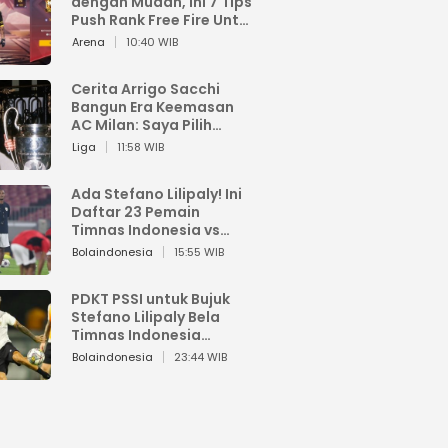
dengan Mudah, Ini 7 Tips
Push Rank Free Fire Untuk
Pemula
Arena
10:40 WIB
Cerita Arrigo Sacchi
Bangun Era Keemasan
AC Milan: Saya Pilih
Pemain dari Isi Otaknya
Liga
11:58 WIB
Ada Stefano Lilipaly! Ini
Daftar 23 Pemain
Timnas Indonesia vs
China
Bolaindonesia
15:55 WIB
PDKT PSSI untuk Bujuk
Stefano Lilipaly Bela
Timnas Indonesia
Berakhir Berantakan
Bolaindonesia
23:44 WIB