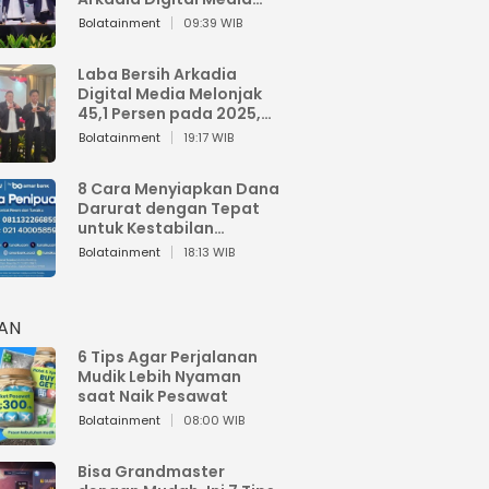
Perkuat Bisnis AI dan
Bolatainment
09:39 WIB
Jaga Fundamental
Keuangan
Laba Bersih Arkadia
Digital Media Melonjak
45,1 Persen pada 2025,
Sentuh Rp1,76 Miliar
Bolatainment
19:17 WIB
8 Cara Menyiapkan Dana
Darurat dengan Tepat
untuk Kestabilan
Keuangan
Bolatainment
18:13 WIB
HAN
6 Tips Agar Perjalanan
Mudik Lebih Nyaman
saat Naik Pesawat
Bolatainment
08:00 WIB
Bisa Grandmaster