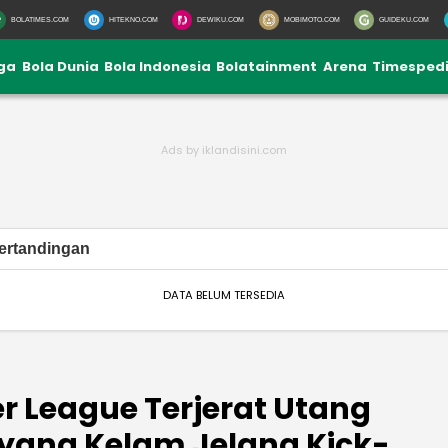
BOLATIMES.COM
HITEKNO.COM
DEWIKU.COM
MOBIMOTO.COM
GUIDEKU.COM
iga
Bola Dunia
Bola Indonesia
Bolatainment
Arena
Timesped
ertandingan
DATA BELUM TERSEDIA
r League Terjerat Utang
yang Kelam Jelang Kick-