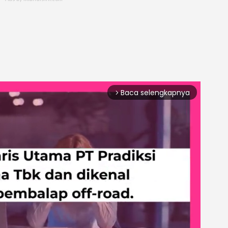
Baca selengkapnya
arrow_forward_ios