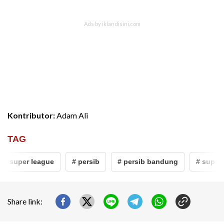
Kontributor:
Adam Ali
TAG
ri super league
# persib
# persib bandung
# super l
Share link: