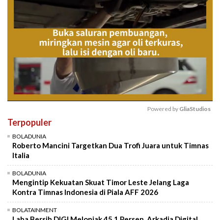
Powered by 
GliaStudios
Terpopuler
Mute
BOLADUNIA
Roberto Mancini Targetkan Dua Trofi Juara untuk Timnas
Italia
BOLADUNIA
Mengintip Kekuatan Skuat Timor Leste Jelang Laga
Kontra Timnas Indonesia di Piala AFF 2026
BOLATAINMENT
Laba Bersih DIGI Melonjak 45,1 Persen, Arkadia Digital