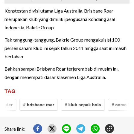
Konstestan divisi utama Liga Australia, Brisbane Roar
merupakan klub yang dimiliki pengusaha kondang asal
Indonesia, Bakrie Group.
Tak tanggung-tanggung, Bakrie Group mengakuisisi 100
persen saham klub ini sejak tahun 2011 hingga saat ini masih
bertahan.
Bahkan sampai Brisbane Roar terjerembab di musim ini,
dengan menempati dasar klasemen Liga Australia.
TAG
der
# brisbane roar
# klub sepak bola
# como 1907
Share link: