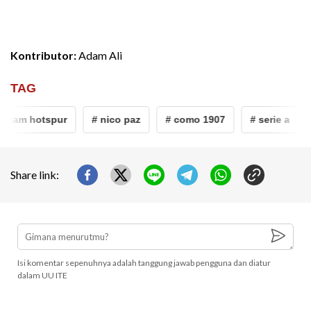
Kontributor:
Adam Ali
TAG
nham hotspur
# nico paz
# como 1907
# serie a
Share link:
Isi komentar sepenuhnya adalah tanggung jawab pengguna dan diatur
dalam UU ITE