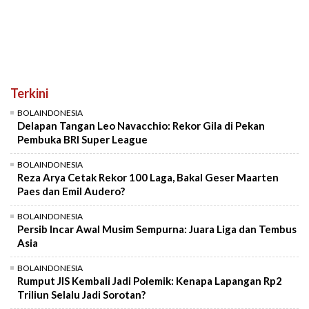
Terkini
BOLAINDONESIA
Delapan Tangan Leo Navacchio: Rekor Gila di Pekan
Pembuka BRI Super League
BOLAINDONESIA
Reza Arya Cetak Rekor 100 Laga, Bakal Geser Maarten
Paes dan Emil Audero?
BOLAINDONESIA
Persib Incar Awal Musim Sempurna: Juara Liga dan Tembus
Asia
BOLAINDONESIA
Rumput JIS Kembali Jadi Polemik: Kenapa Lapangan Rp2
Triliun Selalu Jadi Sorotan?