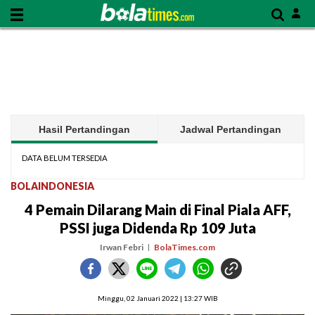
Hasil Pertandingan
Jadwal Pertandingan
DATA BELUM TERSEDIA
BOLAINDONESIA
4 Pemain Dilarang Main di Final Piala AFF,
PSSI juga Didenda Rp 109 Juta
Irwan Febri
BolaTimes.com
Minggu, 02 Januari 2022 | 13:27 WIB