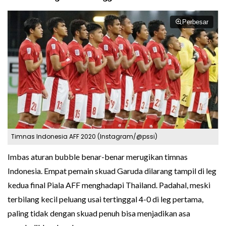
Perbesar
Timnas Indonesia AFF 2020 (Instagram/@pssi)
Imbas aturan bubble benar-benar merugikan timnas
Indonesia. Empat pemain skuad Garuda dilarang tampil di leg
kedua final Piala AFF menghadapi Thailand. Padahal, meski
terbilang kecil peluang usai tertinggal 4-0 di leg pertama,
paling tidak dengan skuad penuh bisa menjadikan asa