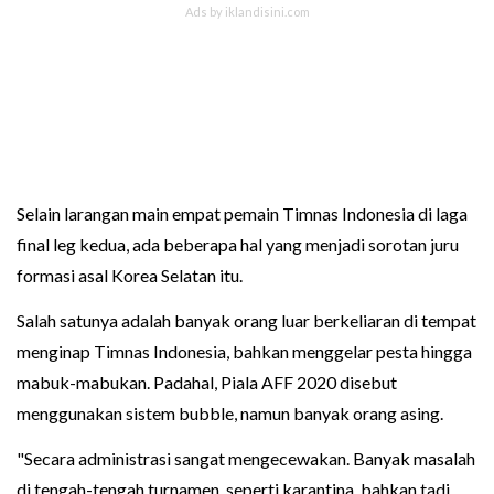
Selain larangan main empat pemain Timnas Indonesia di laga
final leg kedua, ada beberapa hal yang menjadi sorotan juru
formasi asal Korea Selatan itu.
Salah satunya adalah banyak orang luar berkeliaran di tempat
menginap Timnas Indonesia, bahkan menggelar pesta hingga
mabuk-mabukan. Padahal, Piala AFF 2020 disebut
menggunakan sistem bubble, namun banyak orang asing.
"Secara administrasi sangat mengecewakan. Banyak masalah
di tengah-tengah turnamen, seperti karantina, bahkan tadi