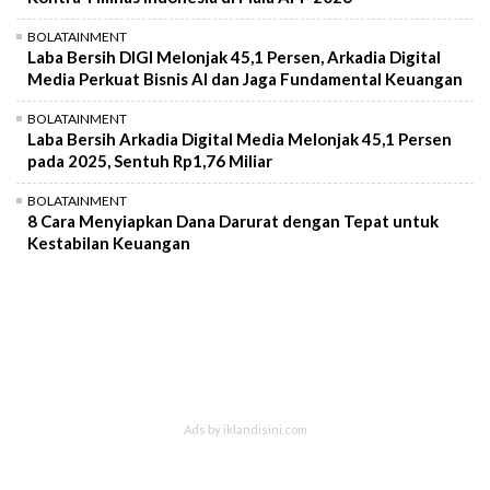
BOLATAINMENT
Laba Bersih DIGI Melonjak 45,1 Persen, Arkadia Digital
Media Perkuat Bisnis AI dan Jaga Fundamental Keuangan
BOLATAINMENT
Laba Bersih Arkadia Digital Media Melonjak 45,1 Persen
pada 2025, Sentuh Rp1,76 Miliar
BOLATAINMENT
8 Cara Menyiapkan Dana Darurat dengan Tepat untuk
Kestabilan Keuangan