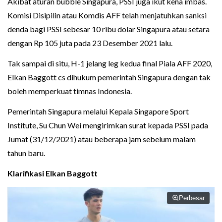
Akibat aturan bubble Singapura, PSSI juga ikut kena imbas.
Komisi Disipilin atau Komdis AFF telah menjatuhkan sanksi
denda bagi PSSI sebesar 10 ribu dolar Singapura atau setara
dengan Rp 105 juta pada 23 Desember 2021 lalu.
Tak sampai di situ, H-1 jelang leg kedua final Piala AFF 2020,
Elkan Baggott cs dihukum pemerintah Singapura dengan tak
boleh memperkuat timnas Indonesia.
Pemerintah Singapura melalui Kepala Singapore Sport
Institute, Su Chun Wei mengirimkan surat kepada PSSI pada
Jumat (31/12/2021) atau beberapa jam sebelum malam
tahun baru.
Klarifikasi Elkan Baggott
Perbesar