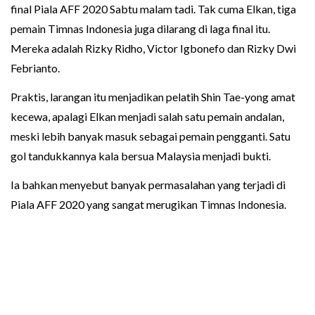
final Piala AFF 2020 Sabtu malam tadi. Tak cuma Elkan, tiga
pemain Timnas Indonesia juga dilarang di laga final itu.
Mereka adalah Rizky Ridho, Victor Igbonefo dan Rizky Dwi
Febrianto.
Praktis, larangan itu menjadikan pelatih Shin Tae-yong amat
kecewa, apalagi Elkan menjadi salah satu pemain andalan,
meski lebih banyak masuk sebagai pemain pengganti. Satu
gol tandukkannya kala bersua Malaysia menjadi bukti.
Ia bahkan menyebut banyak permasalahan yang terjadi di
Piala AFF 2020 yang sangat merugikan Timnas Indonesia.