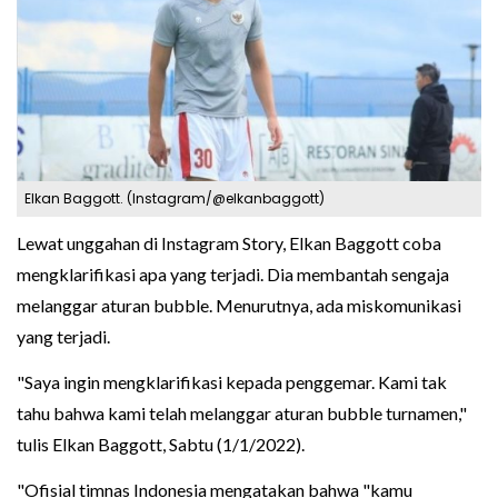
Elkan Baggott. (Instagram/@elkanbaggott)
Lewat unggahan di Instagram Story, Elkan Baggott coba
mengklarifikasi apa yang terjadi. Dia membantah sengaja
melanggar aturan bubble. Menurutnya, ada miskomunikasi
yang terjadi.
"Saya ingin mengklarifikasi kepada penggemar. Kami tak
tahu bahwa kami telah melanggar aturan bubble turnamen,"
tulis Elkan Baggott, Sabtu (1/1/2022).
"Ofisial timnas Indonesia mengatakan bahwa "kamu