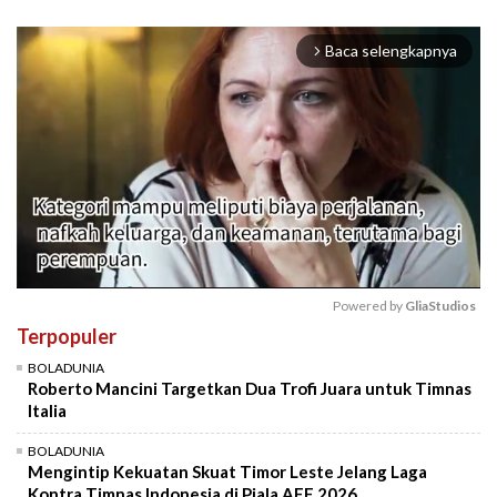
Baca selengkapnya
arrow_forward_ios
Powered by 
GliaStudios
Terpopuler
Mute
BOLADUNIA
Roberto Mancini Targetkan Dua Trofi Juara untuk Timnas
Italia
BOLADUNIA
Mengintip Kekuatan Skuat Timor Leste Jelang Laga
Kontra Timnas Indonesia di Piala AFF 2026