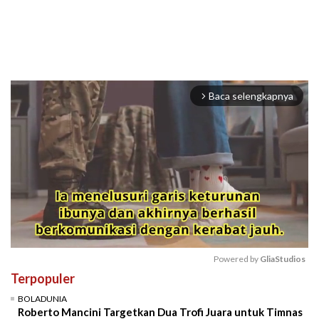
Baca selengkapnya
arrow_forward_ios
Powered by 
GliaStudios
Terpopuler
Mute
BOLADUNIA
Roberto Mancini Targetkan Dua Trofi Juara untuk Timnas