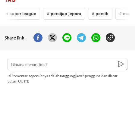
 bri super league
# persijap jepara
# persib
# mario 
Share link:
Isi komentar sepenuhnya adalah tanggung jawab pengguna dan diatur
dalam UU ITE