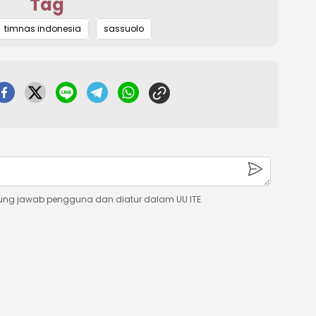
Tag
Mute
timnas indonesia
sassuolo
ung jawab pengguna dan diatur dalam UU ITE