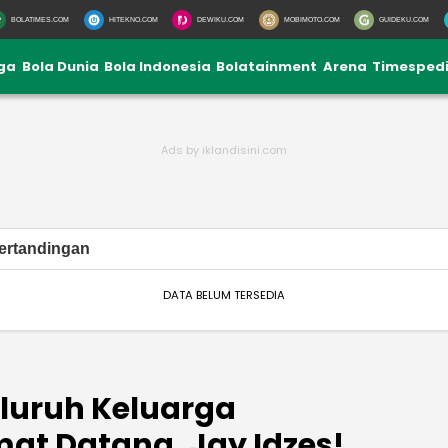
BOLATIMES.COM
HITEKNO.COM
DEWIKU.COM
MOBIMOTO.COM
GUIDEKU.COM
iga
Bola Dunia
Bola Indonesia
Bolatainment
Arena
Timesped
ertandingan
DATA BELUM TERSEDIA
eluruh Keluarga
mat Datang, Jay Idzes!