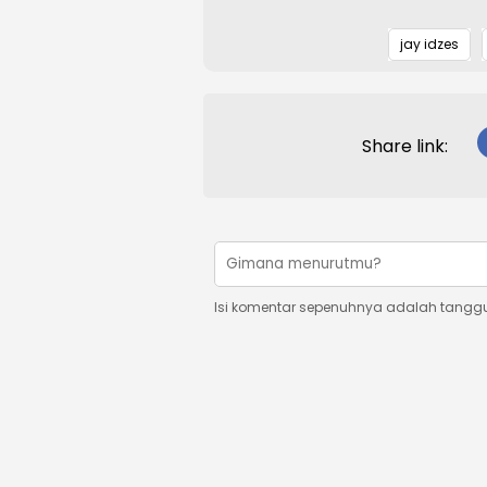
jay idzes
Share link:
Isi komentar sepenuhnya adalah tangg