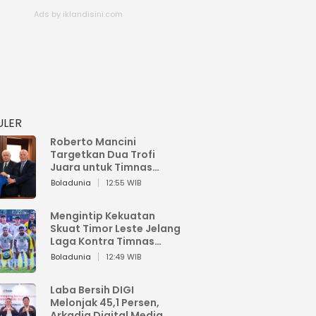
ULER
Roberto Mancini
Targetkan Dua Trofi
Juara untuk Timnas
Italia
Boladunia
12:55 WIB
Mengintip Kekuatan
Skuat Timor Leste Jelang
Laga Kontra Timnas
Indonesia di Piala AFF
Boladunia
12:49 WIB
2026
Laba Bersih DIGI
Melonjak 45,1 Persen,
Arkadia Digital Media