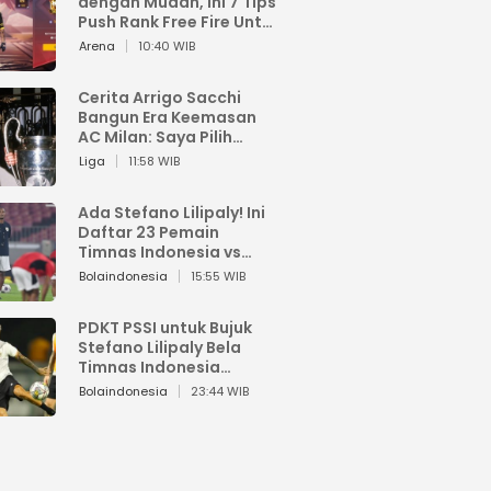
dengan Mudah, Ini 7 Tips
Push Rank Free Fire Untuk
Pemula
Arena
10:40 WIB
Cerita Arrigo Sacchi
Bangun Era Keemasan
AC Milan: Saya Pilih
Pemain dari Isi Otaknya
Liga
11:58 WIB
Ada Stefano Lilipaly! Ini
Daftar 23 Pemain
Timnas Indonesia vs
China
Bolaindonesia
15:55 WIB
PDKT PSSI untuk Bujuk
Stefano Lilipaly Bela
Timnas Indonesia
Berakhir Berantakan
Bolaindonesia
23:44 WIB