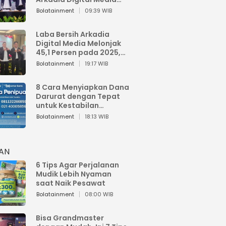
Perkuat Bisnis AI dan
Bolatainment
09:39 WIB
Jaga Fundamental
Keuangan
Laba Bersih Arkadia
Digital Media Melonjak
45,1 Persen pada 2025,
Sentuh Rp1,76 Miliar
Bolatainment
19:17 WIB
8 Cara Menyiapkan Dana
Darurat dengan Tepat
untuk Kestabilan
Keuangan
Bolatainment
18:13 WIB
HAN
6 Tips Agar Perjalanan
Mudik Lebih Nyaman
saat Naik Pesawat
Bolatainment
08:00 WIB
Bisa Grandmaster