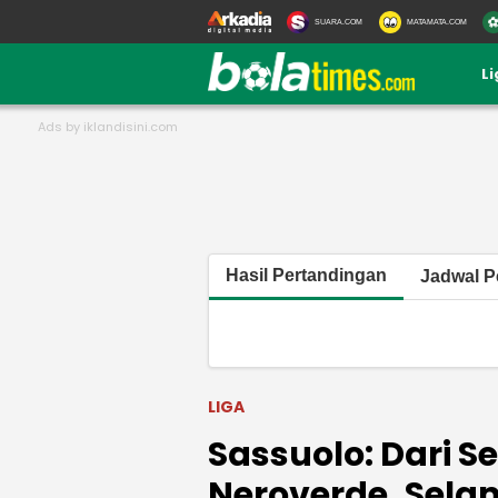
SUARA.COM
MATAMATA.COM
L
Hasil Pertandingan
Jadwal P
LIGA
Sassuolo: Dari S
Neroverde, Sela