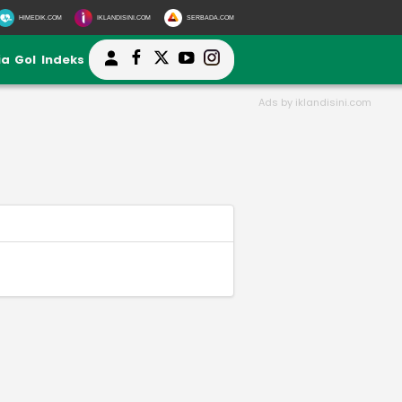
HIMEDIK.COM
IKLANDISINI.COM
SERBADA.COM
ia
Gol
Indeks