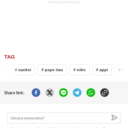
TAG
i
# sanksi
# psps riau
# ndrc
# appi
# tung
Share link: