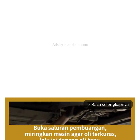
Baca selengkapnya
arrow_forward_ios