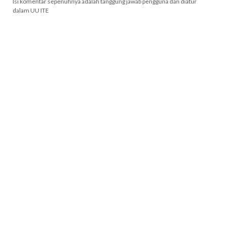
Isi komentar sepenuhnya adalah tanggung jawab pengguna dan diatur
dalam UU ITE