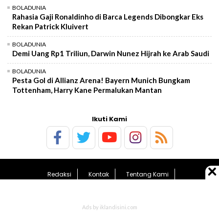
BOLADUNIA
Rahasia Gaji Ronaldinho di Barca Legends Dibongkar Eks
Rekan Patrick Kluivert
BOLADUNIA
Demi Uang Rp1 Triliun, Darwin Nunez Hijrah ke Arab Saudi
BOLADUNIA
Pesta Gol di Allianz Arena! Bayern Munich Bungkam
Tottenham, Harry Kane Permalukan Mantan
Ikuti Kami
Redaksi
Kontak
Tentang Kami
Pedoman Media Siber
Kebijakan Privasi
Sitemap
© 2026 BolaTimes.com - All Rights Reserved.