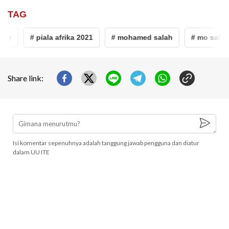
TAG
ir
# piala afrika 2021
# mohamed salah
# mo salah
Share link:
Isi komentar sepenuhnya adalah tanggung jawab pengguna dan diatur
dalam UU ITE