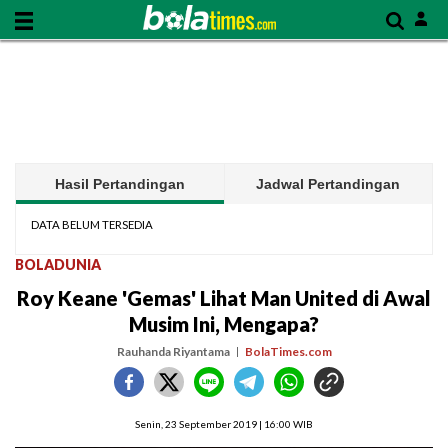
Hasil Pertandingan
Jadwal Pertandingan
DATA BELUM TERSEDIA
BOLADUNIA
Roy Keane 'Gemas' Lihat Man United di Awal
Musim Ini, Mengapa?
Rauhanda Riyantama
BolaTimes.com
Senin, 23 September 2019 | 16:00 WIB