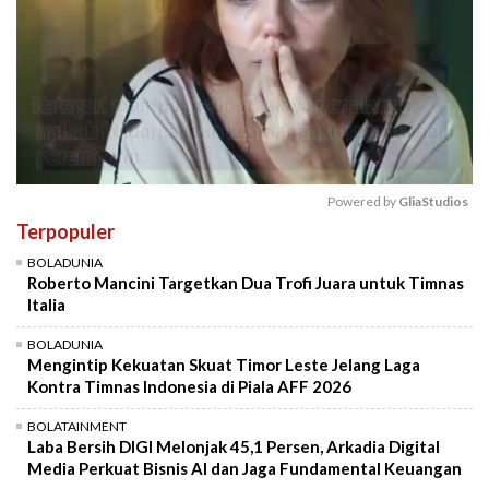
Powered by 
GliaStudios
Terpopuler
Mute
BOLADUNIA
Roberto Mancini Targetkan Dua Trofi Juara untuk Timnas
Italia
BOLADUNIA
Mengintip Kekuatan Skuat Timor Leste Jelang Laga
Kontra Timnas Indonesia di Piala AFF 2026
BOLATAINMENT
Laba Bersih DIGI Melonjak 45,1 Persen, Arkadia Digital
Media Perkuat Bisnis AI dan Jaga Fundamental Keuangan