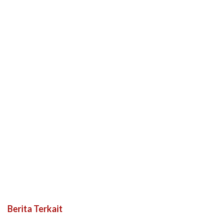
Berita Terkait