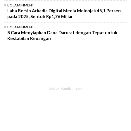
BOLATAINMENT
Laba Bersih Arkadia Digital Media Melonjak 45,1 Persen
pada 2025, Sentuh Rp1,76 Miliar
BOLATAINMENT
8 Cara Menyiapkan Dana Darurat dengan Tepat untuk
Kestabilan Keuangan