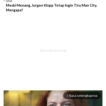
LIGA
Meski Menang, Jurgen Klopp Tetap Ingin Tiru Man City,
Mengapa?
Baca selengkapnya
arrow_forward_ios