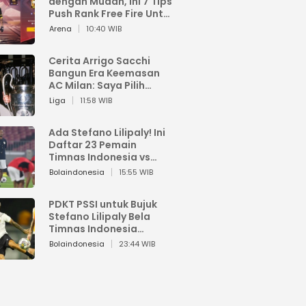
dengan Mudah, Ini 7 Tips
Push Rank Free Fire Untuk
Pemula
Arena
10:40 WIB
Cerita Arrigo Sacchi
Bangun Era Keemasan
AC Milan: Saya Pilih
Pemain dari Isi Otaknya
Liga
11:58 WIB
Ada Stefano Lilipaly! Ini
Daftar 23 Pemain
Timnas Indonesia vs
China
Bolaindonesia
15:55 WIB
PDKT PSSI untuk Bujuk
Stefano Lilipaly Bela
Timnas Indonesia
Berakhir Berantakan
Bolaindonesia
23:44 WIB