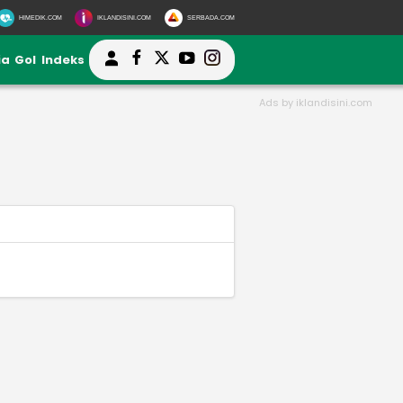
HIMEDIK.COM
IKLANDISINI.COM
SERBADA.COM
ia
Gol
Indeks