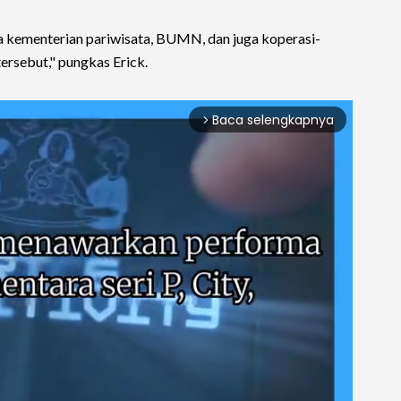
a kementerian pariwisata, BUMN, dan juga koperasi-
sebut," pungkas Erick.
Baca selengkapnya
arrow_forward_ios