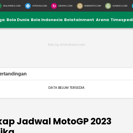
BOLATIMES.COM
HITEKNO.COM
DEWIKU.COM
MOBIMOTO.COM
GUIDEKU.COM
iga
Bola Dunia
Bola Indonesia
Bolatainment
Arena
Timesped
ertandingan
DATA BELUM TERSEDIA
gkap Jadwal MotoGP 2023
lika