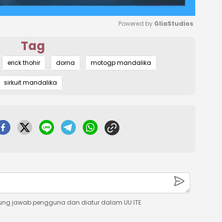
Powered by 
GliaStudios
Tag
Mute
erick thohir
dorna
motogp mandalika
sirkuit mandalika
ung jawab pengguna dan diatur dalam UU ITE