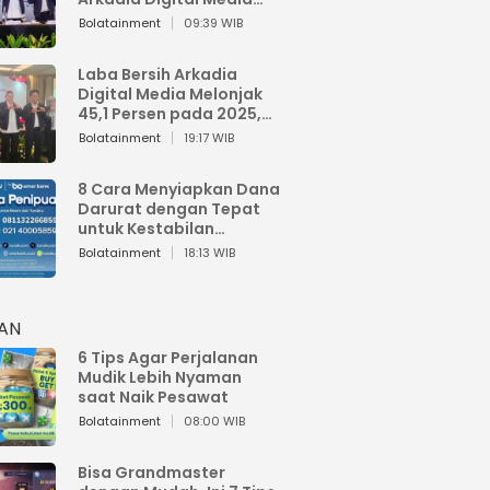
Perkuat Bisnis AI dan
Bolatainment
09:39 WIB
Jaga Fundamental
Keuangan
Laba Bersih Arkadia
Digital Media Melonjak
45,1 Persen pada 2025,
Sentuh Rp1,76 Miliar
Bolatainment
19:17 WIB
8 Cara Menyiapkan Dana
Darurat dengan Tepat
untuk Kestabilan
Keuangan
Bolatainment
18:13 WIB
HAN
6 Tips Agar Perjalanan
Mudik Lebih Nyaman
saat Naik Pesawat
Bolatainment
08:00 WIB
Bisa Grandmaster