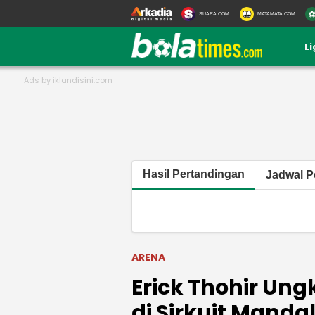
SUARA.COM
MATAMATA.COM
L
Hasil Pertandingan
Jadwal P
ARENA
Erick Thohir Un
di Sirkuit Manda