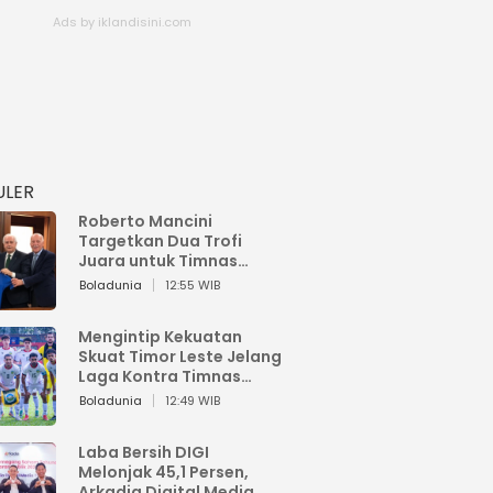
ULER
Roberto Mancini
Targetkan Dua Trofi
Juara untuk Timnas
Italia
Boladunia
12:55 WIB
Mengintip Kekuatan
Skuat Timor Leste Jelang
Laga Kontra Timnas
Indonesia di Piala AFF
Boladunia
12:49 WIB
2026
Laba Bersih DIGI
Melonjak 45,1 Persen,
Arkadia Digital Media