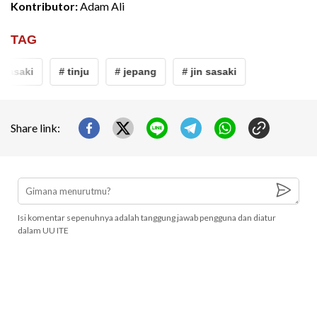
Kontributor:
Adam Ali
TAG
 sasaki
# tinju
# jepang
# jin sasaki
Share link:
Isi komentar sepenuhnya adalah tanggung jawab pengguna dan diatur
dalam UU ITE