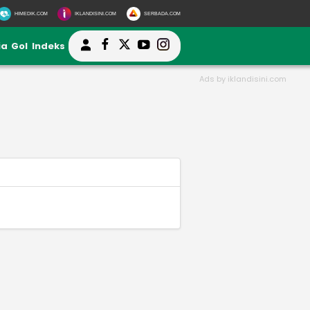
HIMEDIK.COM
IKLANDISINI.COM
SERBADA.COM
ia
Gol
Indeks