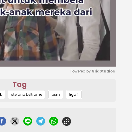
Powered by 
GliaStudios
Tag
Mute
k
stefano beltrame
psm
liga 1