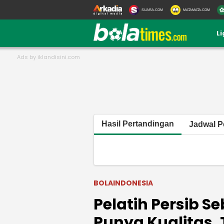
SUARA.COM
MATAMATA.COM
L
Hasil Pertandingan
Jadwal P
BOLAINDONESIA
Pelatih Persib S
Punya Kualitas, T