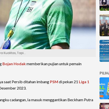
 Kualitas, Tapi...
ng
Bojan Hodak
memberikan pujian untuk pemain
PILI
nya saat Persib ditahan imbang
PSM
di pekan 21
Liga 1
 Desember 2023.
bangku cadangan, Ia masuk menggantikan Beckham Putra