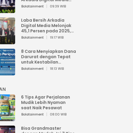
Perkuat Bisnis AI dan
Bolatainment
09:39 WIB
Jaga Fundamental
Keuangan
Laba Bersih Arkadia
Digital Media Melonjak
45,1 Persen pada 2025,
Sentuh Rp1,76 Miliar
Bolatainment
19:17 WIB
8 Cara Menyiapkan Dana
Darurat dengan Tepat
untuk Kestabilan
Keuangan
Bolatainment
18:13 WIB
HAN
6 Tips Agar Perjalanan
Mudik Lebih Nyaman
saat Naik Pesawat
Bolatainment
08:00 WIB
Bisa Grandmaster