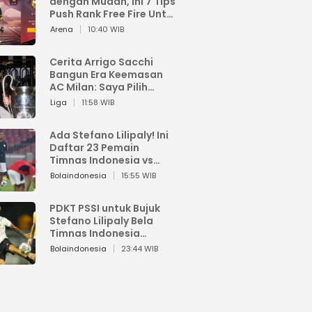
dengan Mudah, Ini 7 Tips
Push Rank Free Fire Untuk
Pemula
Arena
10:40 WIB
Cerita Arrigo Sacchi
Bangun Era Keemasan
AC Milan: Saya Pilih
Pemain dari Isi Otaknya
Liga
11:58 WIB
Ada Stefano Lilipaly! Ini
Daftar 23 Pemain
Timnas Indonesia vs
China
Bolaindonesia
15:55 WIB
PDKT PSSI untuk Bujuk
Stefano Lilipaly Bela
Timnas Indonesia
Berakhir Berantakan
Bolaindonesia
23:44 WIB