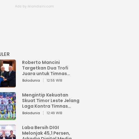
ULER
Roberto Mancini
Targetkan Dua Trofi
Juara untuk Timnas
Italia
Boladunia
12:55 WIB
Mengintip Kekuatan
Skuat Timor Leste Jelang
Laga Kontra Timnas
Indonesia di Piala AFF
Boladunia
12:49 WIB
2026
Laba Bersih DIGI
Melonjak 45,1 Persen,
Arkadia Digital Media