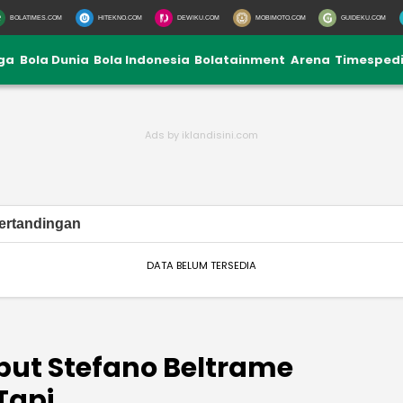
BOLATIMES.COM
HITEKNO.COM
DEWIKU.COM
MOBIMOTO.COM
GUIDEKU.COM
iga
Bola Dunia
Bola Indonesia
Bolatainment
Arena
Timesped
ertandingan
DATA BELUM TERSEDIA
ebut Stefano Beltrame
api...