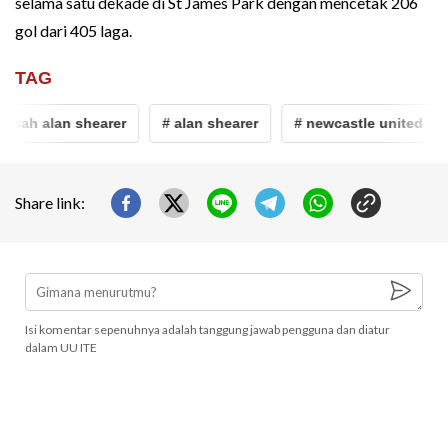
selama satu dekade di St James Park dengan mencetak 206
gol dari 405 laga.
TAG
isah alan shearer
# alan shearer
# newcastle united
Share link:
Isi komentar sepenuhnya adalah tanggung jawab pengguna dan diatur
dalam UU ITE