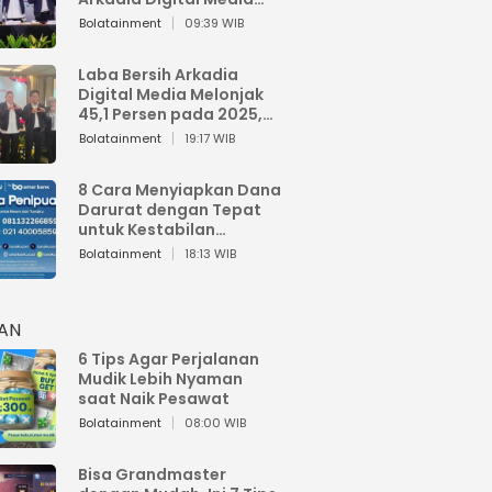
Perkuat Bisnis AI dan
Bolatainment
09:39 WIB
Jaga Fundamental
Keuangan
Laba Bersih Arkadia
Digital Media Melonjak
45,1 Persen pada 2025,
Sentuh Rp1,76 Miliar
Bolatainment
19:17 WIB
8 Cara Menyiapkan Dana
Darurat dengan Tepat
untuk Kestabilan
Keuangan
Bolatainment
18:13 WIB
HAN
6 Tips Agar Perjalanan
Mudik Lebih Nyaman
saat Naik Pesawat
Bolatainment
08:00 WIB
Bisa Grandmaster