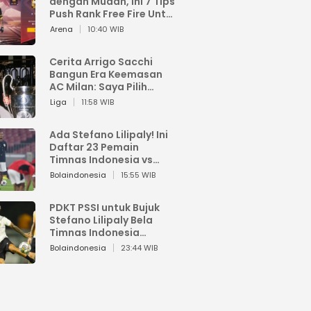
dengan Mudah, Ini 7 Tips
Push Rank Free Fire Untuk
Pemula
Arena
10:40 WIB
Cerita Arrigo Sacchi
Bangun Era Keemasan
AC Milan: Saya Pilih
Pemain dari Isi Otaknya
Liga
11:58 WIB
Ada Stefano Lilipaly! Ini
Daftar 23 Pemain
Timnas Indonesia vs
China
Bolaindonesia
15:55 WIB
PDKT PSSI untuk Bujuk
Stefano Lilipaly Bela
Timnas Indonesia
Berakhir Berantakan
Bolaindonesia
23:44 WIB