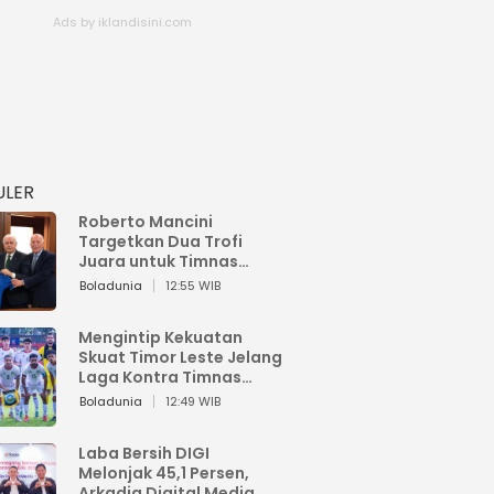
ULER
Roberto Mancini
Targetkan Dua Trofi
Juara untuk Timnas
Italia
Boladunia
12:55 WIB
Mengintip Kekuatan
Skuat Timor Leste Jelang
Laga Kontra Timnas
Indonesia di Piala AFF
Boladunia
12:49 WIB
2026
Laba Bersih DIGI
Melonjak 45,1 Persen,
Arkadia Digital Media