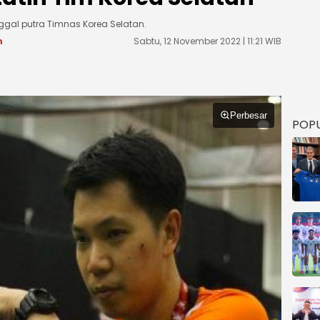
nggal putra Timnas Korea Selatan.
m
Sabtu, 12 November 2022 | 11:21 WIB
Perbesar
POP