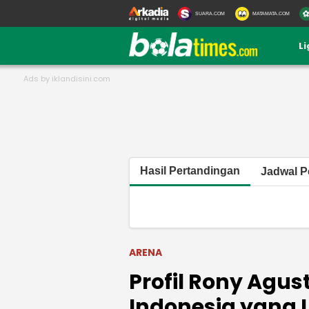
SUARA.COM
MATAMATA.COM
L
Hasil Pertandingan
Jadwal P
ARENA
Profil Rony Agus
Indonesia yang L