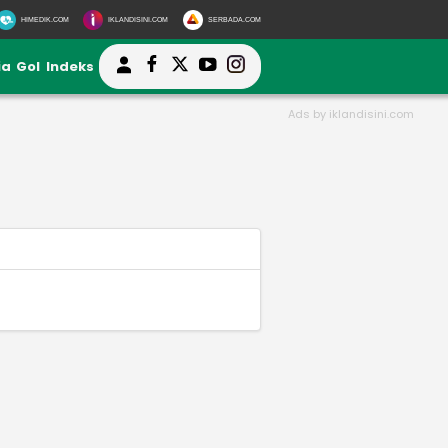
HIMEDIK.COM
IKLANDISINI.COM
SERBADA.COM
ia
Gol
Indeks