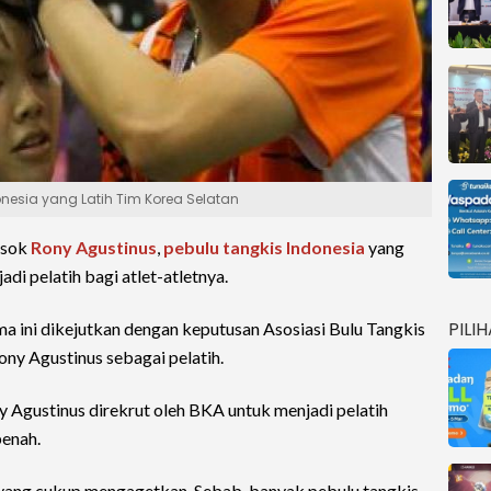
donesia yang Latih Tim Korea Selatan
osok
Rony Agustinus
,
pebulu tangkis Indonesia
yang
adi pelatih bagi atlet-atletnya.
PILI
ma ini dikejutkan dengan keputusan Asosiasi Bulu Tangkis
ny Agustinus sebagai pelatih.
 Agustinus direkrut oleh BKA untuk menjadi pelatih
benah.
 yang cukup mengagetkan. Sebab, banyak pebulu tangkis