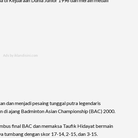
a di Kejuaraan Dunia Junior 1996 dan meraih medali
an dan menjadi pesaing tunggal putra legendaris
ain di ajang Badminton Asian Championship (BAC) 2000.
embus final BAC dan memaksa Taufik Hidayat bermain
a tumbang dengan skor 17-14, 2-15, dan 3-15.