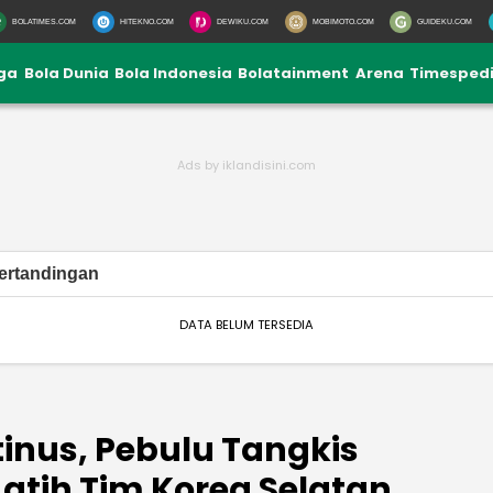
BOLATIMES.COM
HITEKNO.COM
DEWIKU.COM
MOBIMOTO.COM
GUIDEKU.COM
iga
Bola Dunia
Bola Indonesia
Bolatainment
Arena
Timesped
ertandingan
DATA BELUM TERSEDIA
tinus, Pebulu Tangkis
atih Tim Korea Selatan