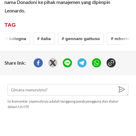
nama Donadoni ke pihak manajemen yang dipimpin
Leonardo.
TAG
# bologna
# italia
# gennaro gattuso
# roberto don
Share link:
Isi komentar sepenuhnya adalah tanggung jawab pengguna dan diatur
dalam UU ITE