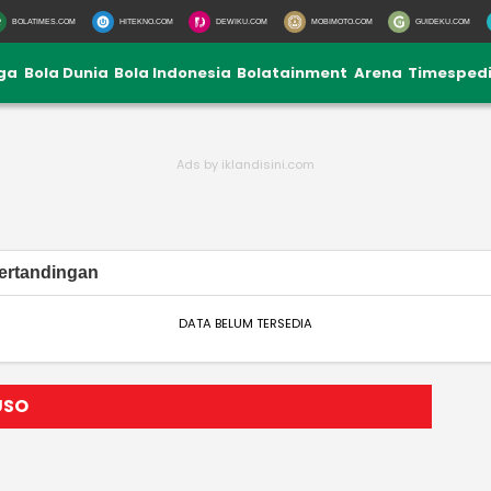
BOLATIMES.COM
HITEKNO.COM
DEWIKU.COM
MOBIMOTO.COM
GUIDEKU.COM
iga
Bola Dunia
Bola Indonesia
Bolatainment
Arena
Timesped
ertandingan
DATA BELUM TERSEDIA
USO