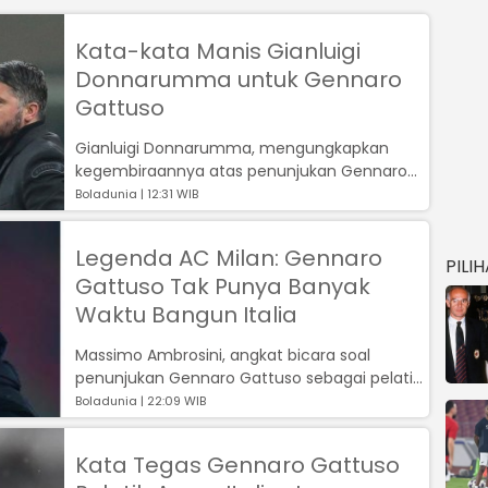
Kata-kata Manis Gianluigi
Donnarumma untuk Gennaro
Gattuso
Gianluigi Donnarumma, mengungkapkan
kegembiraannya atas penunjukan Gennaro
Gattuso sebagai pelatih baru Timnas Italia....
Boladunia | 12:31 WIB
Legenda AC Milan: Gennaro
PILI
Gattuso Tak Punya Banyak
Waktu Bangun Italia
Massimo Ambrosini, angkat bicara soal
penunjukan Gennaro Gattuso sebagai pelatih
baru Gli Azzurri....
Boladunia | 22:09 WIB
Kata Tegas Gennaro Gattuso