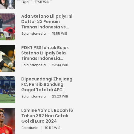
Pemain dari Isi Otaknya
Liga
11:58 WIB
Ada Stefano Lilipaly! Ini
Daftar 23 Pemain
Timnas Indonesia vs
China
Bolaindonesia
15:55 WIB
PDKT PSSI untuk Bujuk
Stefano Lilipaly Bela
Timnas Indonesia
Berakhir Berantakan
Bolaindonesia
23:44 WIB
Dipecundangi Zhejiang
FC, Persib Bandung
Gagal Total di AFC
Champions League Two
Bolaindonesia
23:23 WIB
Lamine Yamal, Bocah 16
Tahun 362 Hari Cetak
Gol di Euro 2024
Boladunia
10:54 WIB