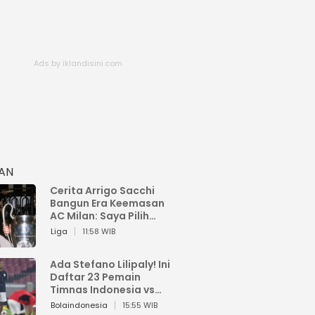
HAN
Cerita Arrigo Sacchi
Bangun Era Keemasan
AC Milan: Saya Pilih
Pemain dari Isi Otaknya
Liga
11:58 WIB
Ada Stefano Lilipaly! Ini
Daftar 23 Pemain
Timnas Indonesia vs
China
Bolaindonesia
15:55 WIB