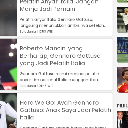
Pelatih Anyar Italia: Jangan
Manja Jadi Pemain!
Pelatih anyar Italia Gennaro Gattuso,
langsung menunjukkan ambisinya setelah
resmi menggantikan Luciano Spalletti....
Boladunia | 17:53 WIB
Roberto Mancini yang
Berharap, Gennaro Gattuso
yang Jadi Pelatih Italia
Gennaro Gattuso resmi menjadi pelatih
anyar tim nasional Italia menggantikan
Luciano Spalletti....
Boladunia | 01:45 WIB
Here We Go! Ayah Gennaro
PILI
Gattuso: Anak Saya Jadi Pelatih
Italia
Gennaro Gattuso sangat berpeluang besar