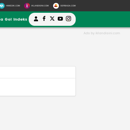
HIMEDIK.COM
IKLANDISINI.COM
SERBADA.COM
ia
Gol
Indeks