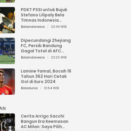
PDKT PSSI untuk Bujuk
Stefano Lilipaly Bela
Timnas Indonesia
Berakhir Berantakan
Bolaindonesia
23:44 WIB
Dipecundangi Zhejiang
FC, Persib Bandung
Gagal Total di AFC
Champions League Two
Bolaindonesia
23:23 WIB
Lamine Yamal, Bocah 16
Tahun 362 Hari Cetak
Gol di Euro 2024
Boladunia
10:54 WIB
HAN
Cerita Arrigo Sacchi
Bangun Era Keemasan
AC Milan: Saya Pilih