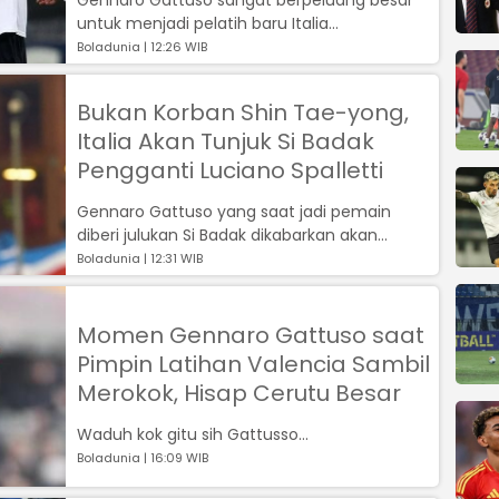
untuk menjadi pelatih baru Italia
menggantikan Luciano Spalletti....
Boladunia | 12:26 WIB
Bukan Korban Shin Tae-yong,
Italia Akan Tunjuk Si Badak
Pengganti Luciano Spalletti
Gennaro Gattuso yang saat jadi pemain
diberi julukan Si Badak dikabarkan akan
segera bertemu presiden FIGC, Gabriele Gra...
Boladunia | 12:31 WIB
Momen Gennaro Gattuso saat
Pimpin Latihan Valencia Sambil
Merokok, Hisap Cerutu Besar
Waduh kok gitu sih Gattusso...
Boladunia | 16:09 WIB