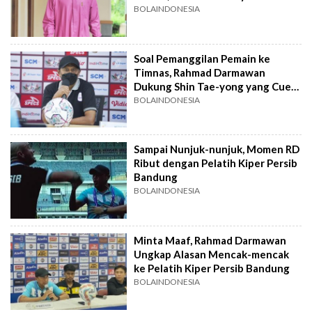
Turut Komentar
BOLAINDONESIA
Soal Pemanggilan Pemain ke
Timnas, Rahmad Darmawan
Dukung Shin Tae-yong yang Cuek
dengan Omongan Netizen
BOLAINDONESIA
Sampai Nunjuk-nunjuk, Momen RD
Ribut dengan Pelatih Kiper Persib
Bandung
BOLAINDONESIA
Minta Maaf, Rahmad Darmawan
Ungkap Alasan Mencak-mencak
ke Pelatih Kiper Persib Bandung
BOLAINDONESIA