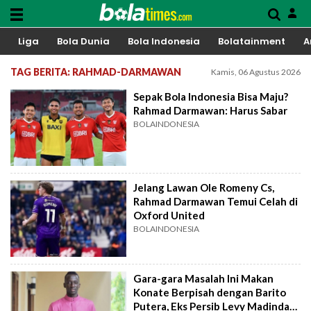
Liga
Bola Dunia
Bola Indonesia
Bolatainment
A
TAG BERITA: RAHMAD-DARMAWAN
Kamis, 06 Agustus 2026
Sepak Bola Indonesia Bisa Maju?
Rahmad Darmawan: Harus Sabar
BOLAINDONESIA
Jelang Lawan Ole Romeny Cs,
Rahmad Darmawan Temui Celah di
Oxford United
BOLAINDONESIA
Gara-gara Masalah Ini Makan
Konate Berpisah dengan Barito
Putera, Eks Persib Levy Madinda