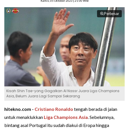
Kamis, 05 Oktober 2023 | 21:00 WIB
Perbesar
Kisah Shin Tae-yong Gagalkan Al Nassr Juara Liga Champions
Asia, Belum Juara Lagi Sampai Sekarang
hitekno.com -
Cristiano Ronaldo
tengah berada di jalan
untuk menaklukkan
Liga Champions Asia
. Sebelumnya,
bintang asal Portugal itu sudah diakui di Eropa hingga