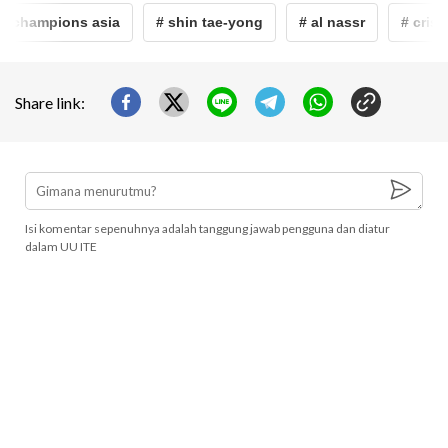
 champions asia
# shin tae-yong
# al nassr
# cristia
Share link:
Isi komentar sepenuhnya adalah tanggung jawab pengguna dan diatur
dalam UU ITE