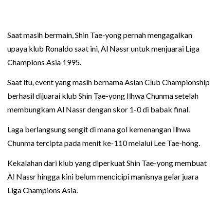
Saat masih bermain, Shin Tae-yong pernah mengagalkan
upaya klub Ronaldo saat ini, Al Nassr untuk menjuarai Liga
Champions Asia 1995.
Saat itu, event yang masih bernama Asian Club Championship
berhasil dijuarai klub Shin Tae-yong Ilhwa Chunma setelah
membungkam Al Nassr dengan skor 1-0 di babak final.
Laga berlangsung sengit di mana gol kemenangan Ilhwa
Chunma tercipta pada menit ke-110 melalui Lee Tae-hong.
Kekalahan dari klub yang diperkuat Shin Tae-yong membuat
Al Nassr hingga kini belum mencicipi manisnya gelar juara
Liga Champions Asia.