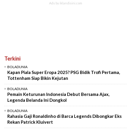
Terkini
BOLADUNIA
Kapan Piala Super Eropa 2025? PSG Bidik Trofi Pertama,
Tottenham Siap Bikin Kejutan
BOLADUNIA
Pemain Keturunan Indonesia Debut Bersama Ajax,
Legenda Belanda Ini Dongkol
BOLADUNIA
Rahasia Gaji Ronaldinho di Barca Legends Dibongkar Eks
Rekan Patrick Kluivert