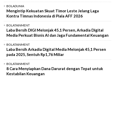
BOLADUNIA
Mengintip Kekuatan Skuat Timor Leste Jelang Laga
Kontra Timnas Indonesia di Piala AFF 2026
BOLATAINMENT
Laba Bersih DIGI Melonjak 45,1 Persen, Arkadia Digital
Media Perkuat Bisnis AI dan Jaga Fundamental Keuangan
BOLATAINMENT
Laba Bersih Arkadia Digital Media Melonjak 45,1 Persen
pada 2025, Sentuh Rp1,76 Miliar
BOLATAINMENT
8 Cara Menyiapkan Dana Darurat dengan Tepat untuk
Kestabilan Keuangan