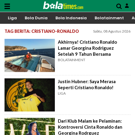
Liga
Bola Dunia
Bola Indonesia
Bolatainment
A
TAG BERITA: CRISTIANO-RONALDO
Sabtu, 08 Agustus 2026
Akhirnya! Cristiano Ronaldo
Lamar Georgina Rodriguez
Setelah 9 Tahun Bersama
BOLATAINMENT
Justin Hubner: Saya Merasa
Seperti Cristiano Ronaldo!
LIGA
Dari Klub Malam ke Pelaminan:
Kontroversi Cinta Ronaldo dan
Georgina Rodrguez