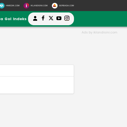
HIMEDIK.COM
IKLANDISINI.COM
SERBADA.COM
ia
Gol
Indeks