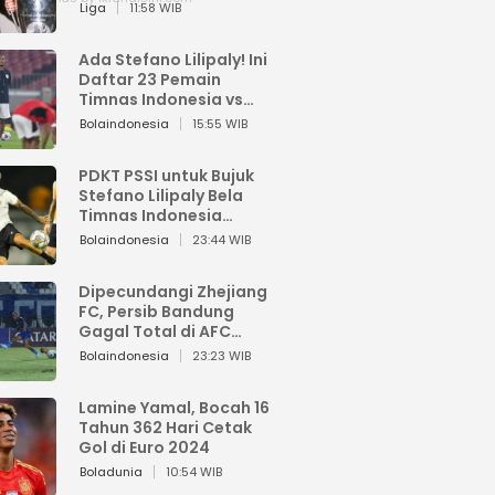
Pemain dari Isi Otaknya
Liga
11:58 WIB
Ada Stefano Lilipaly! Ini
Daftar 23 Pemain
Timnas Indonesia vs
China
Bolaindonesia
15:55 WIB
PDKT PSSI untuk Bujuk
Stefano Lilipaly Bela
Timnas Indonesia
Berakhir Berantakan
Bolaindonesia
23:44 WIB
Dipecundangi Zhejiang
FC, Persib Bandung
Gagal Total di AFC
Champions League Two
Bolaindonesia
23:23 WIB
Lamine Yamal, Bocah 16
Tahun 362 Hari Cetak
Gol di Euro 2024
Boladunia
10:54 WIB