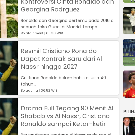
Kontroversi Cinta Ronaldo dan
Georgina Rodrguez
Ronaldo dan Georgina bertemu pada 2016 di
sebuah toko Gucci di Madrid, tempat
Georgina bekerja sebagai asisten penjualan...
Bolatainment | 08:30 WIB
Resmi! Cristiano Ronaldo
Dapat Kontrak Baru dari Al
Nassr hingga 2027
Cristiano Ronaldo belum habis di usia 40
tahun...
Boladunia | 06:52 WIB
Drama Full Tegang 90 Menit Al
PILI
Shabab vs Al Nassr, Cristiano
Ronaldo sampai Ketar-ketir
Pertandingan tandang Al Nassr melawan Al