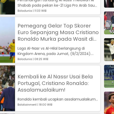
Shabab pada pekan ke-21 Liga Pro Arab Saudi,
Senin (26/2/2024) dini hari WIB, b...
Boladunia | 11:33 WIB
Pemegang Gelar Top Skorer
Euro Sepanjang Masa Cristiano
Ronaldo Murka pada Wasit di
Riyadh Season Cup 2024
Laga Al-Nasr vs Al-Hilal berlangsung di
Kingdom Arena, pada Jumat, (9/2/2024).
Tim dengan jersey warna kuning dominan it...
Boladunia | 08:25 WIB
Kembali ke Al Nassr Usai Bela
Portugal, Cristiano Ronaldo:
Assalamualaikum!
Ronaldo kembali ucapkan assalamualaikum...
Bolatainment | 18:00 WIB