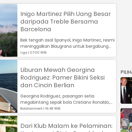
Inigo Martinez Pilih Uang Besar
daripada Treble Bersama
Barcelona
Bek tengah asal Spanyol, Inigo Martinez, resmi
meninggalkan Blaugrana untuk bergabung
dengan klub Liga Arab Saudi, Al-Na...
Liga | 07:00 WIB
Liburan Mewah Georgina
PILI
Rodriguez: Pamer Bikini Seksi
dan Cincin Berlian
Georgina Rodriguez, pasangan setia
megabintang sepak bola Cristiano Ronaldo,
kembali menyita perhatian publik...
Bolatainment | 16:48 WIB
Dari Klub Malam ke Pelaminan: