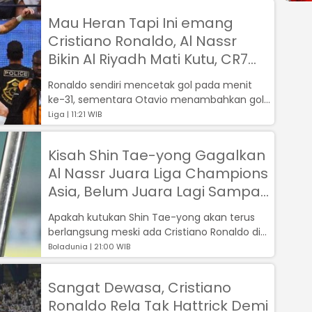
Mau Heran Tapi Ini emang
Cristiano Ronaldo, Al Nassr
Bikin Al Riyadh Mati Kutu, CR7
Tembus 1.200 Laga Secara
Ronaldo sendiri mencetak gol pada menit
Mulus
ke-31, sementara Otavio menambahkan gol
pada menit ke-45+3, dan Talisca mencetak...
Liga | 11:21 WIB
Kisah Shin Tae-yong Gagalkan
Al Nassr Juara Liga Champions
Asia, Belum Juara Lagi Sampai
Sekarang
Apakah kutukan Shin Tae-yong akan terus
berlangsung meski ada Cristiano Ronaldo di
Al Nassr?...
Boladunia | 21:00 WIB
Sangat Dewasa, Cristiano
Ronaldo Rela Tak Hattrick Demi