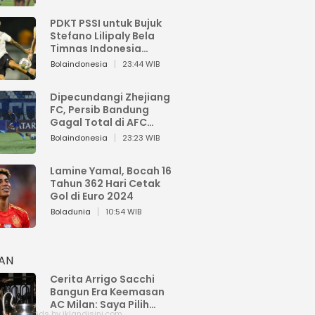
PDKT PSSI untuk Bujuk
Stefano Lilipaly Bela
Timnas Indonesia
Berakhir Berantakan
Bolaindonesia
23:44 WIB
Dipecundangi Zhejiang
FC, Persib Bandung
Gagal Total di AFC
Champions League Two
Bolaindonesia
23:23 WIB
Lamine Yamal, Bocah 16
Tahun 362 Hari Cetak
Gol di Euro 2024
Boladunia
10:54 WIB
HAN
Cerita Arrigo Sacchi
Bangun Era Keemasan
AC Milan: Saya Pilih