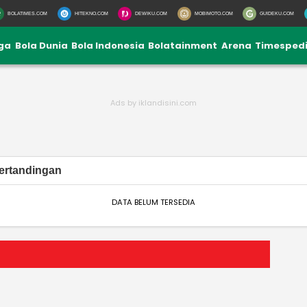
BOLATIMES.COM
HITEKNO.COM
DEWIKU.COM
MOBIMOTO.COM
GUIDEKU.COM
iga
Bola Dunia
Bola Indonesia
Bolatainment
Arena
Timesped
ertandingan
DATA BELUM TERSEDIA