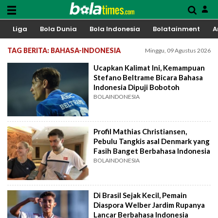
Liga
Bola Dunia
Bola Indonesia
Bolatainment
A
TAG BERITA: BAHASA-INDONESIA
Minggu, 09 Agustus 2026
Ucapkan Kalimat Ini, Kemampuan
Stefano Beltrame Bicara Bahasa
Indonesia Dipuji Bobotoh
BOLAINDONESIA
Profil Mathias Christiansen,
Pebulu Tangkis asal Denmark yang
Fasih Banget Berbahasa Indonesia
BOLAINDONESIA
Di Brasil Sejak Kecil, Pemain
Diaspora Welber Jardim Rupanya
Lancar Berbahasa Indonesia