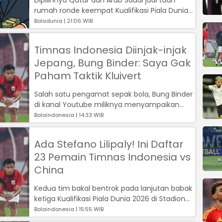
rumah ronde keempat Kualifikasi Piala Dunia
2026 zona Asia disambut nyinyir pu...
Boladunia | 21:06 WIB
Timnas Indonesia Diinjak-injak
Jepang, Bung Binder: Saya Gak
Paham Taktik Kluivert
Salah satu pengamat sepak bola, Bung Binder
di kanal Youtube miliknya menyampaikan
ulasan tajam soal taktik Timnas Indon...
Bolaindonesia | 14:33 WIB
Ada Stefano Lilipaly! Ini Daftar
23 Pemain Timnas Indonesia vs
China
Kedua tim bakal bentrok pada lanjutan babak
ketiga Kualifikasi Piala Dunia 2026 di Stadion
Utama Gelora Bung Karno, Jaka...
Bolaindonesia | 15:55 WIB