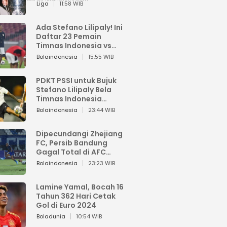
Pemain dari Isi Otaknya
Liga
11:58 WIB
Ada Stefano Lilipaly! Ini
Daftar 23 Pemain
Timnas Indonesia vs
China
Bolaindonesia
15:55 WIB
PDKT PSSI untuk Bujuk
Stefano Lilipaly Bela
Timnas Indonesia
Berakhir Berantakan
Bolaindonesia
23:44 WIB
Dipecundangi Zhejiang
FC, Persib Bandung
Gagal Total di AFC
Champions League Two
Bolaindonesia
23:23 WIB
Lamine Yamal, Bocah 16
Tahun 362 Hari Cetak
Gol di Euro 2024
Boladunia
10:54 WIB