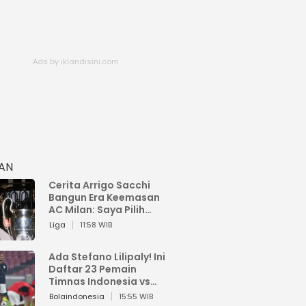
HAN
Cerita Arrigo Sacchi
Bangun Era Keemasan
AC Milan: Saya Pilih
Pemain dari Isi Otaknya
Liga
11:58 WIB
Ada Stefano Lilipaly! Ini
Daftar 23 Pemain
Timnas Indonesia vs
China
Bolaindonesia
15:55 WIB