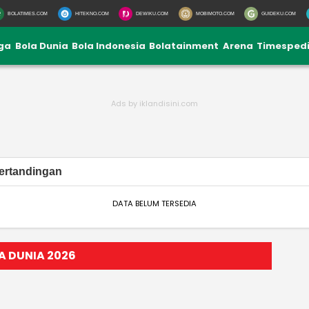
BOLATIMES.COM
HITEKNO.COM
DEWIKU.COM
MOBIMOTO.COM
GUIDEKU.COM
iga
Bola Dunia
Bola Indonesia
Bolatainment
Arena
Timesped
ertandingan
DATA BELUM TERSEDIA
LA DUNIA 2026