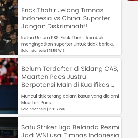
Erick Thohir Jelang Timnas
Indonesia vs China: Suporter
Jangan Diskriminatif!
Ketua Umum PSSI Erick Thohir kembali
mengingatkan suporter untuk tidak berlaku
diskriminatif saat mendukung Timnas Indon...
Bolaindonesia | 18:59 WIB
Belum Terdaftar di Sidang CAS,
Maarten Paes Justru
Berpotensi Main di Kualifikasi
Piala Dunia 2026
Muncul titik terang dalam kasus yang dialami
Maarten Paes....
Bolaindonesia | 15:06 WIB
Satu Striker Liga Belanda Resmi
Jadi WNI usai Timnas Indonesia