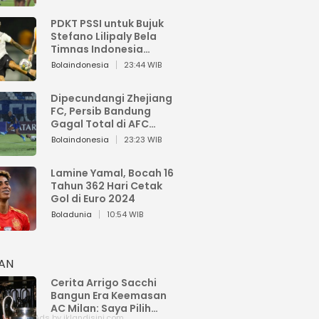
PDKT PSSI untuk Bujuk
Stefano Lilipaly Bela
Timnas Indonesia
Berakhir Berantakan
Bolaindonesia
23:44 WIB
Dipecundangi Zhejiang
FC, Persib Bandung
Gagal Total di AFC
Champions League Two
Bolaindonesia
23:23 WIB
Lamine Yamal, Bocah 16
Tahun 362 Hari Cetak
Gol di Euro 2024
Boladunia
10:54 WIB
HAN
Cerita Arrigo Sacchi
Bangun Era Keemasan
AC Milan: Saya Pilih