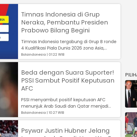
Timnas Indonesia di Grup
Neraka, Pembantu Presiden
Prabowo Bilang Begini
Timnas Indonesia tergabung di Grup B ronde
4 Kualifikasi Piala Dunia 2026 zona Asia,
bersama Arab Saudi dan Irak...
Bolaindonesia | 01:22 WIB
Beda dengan Suara Suporter!
PILI
PSSI Sambut Positif Keputusan
AFC
PSSI menyambut positif keputusan AFC
menunjuk Arab Saudi dan Qatar menjadi
tuan rumah ronde keempat Kualifikasi Piala
Bolaindonesia | 10:27 WIB
Du...
Psywar Justin Hubner Jelang