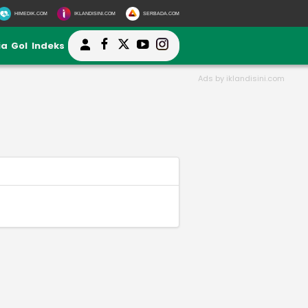
HIMEDIK.COM
IKLANDISINI.COM
SERBADA.COM
ia
Gol
Indeks