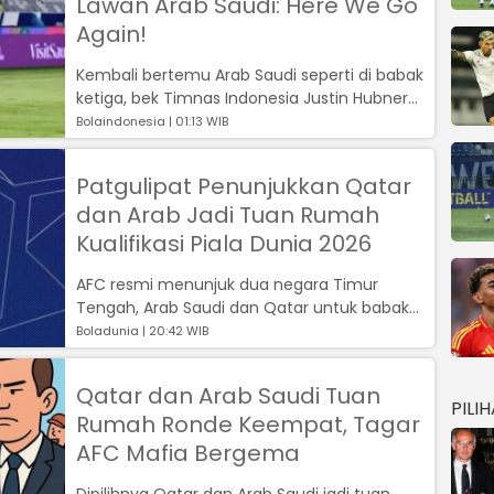
Lawan Arab Saudi: Here We Go
Again!
Kembali bertemu Arab Saudi seperti di babak
ketiga, bek Timnas Indonesia Justin Hubner
kirim psywar kepada pemain Arab S...
Bolaindonesia | 01:13 WIB
Patgulipat Penunjukkan Qatar
dan Arab Jadi Tuan Rumah
Kualifikasi Piala Dunia 2026
AFC resmi menunjuk dua negara Timur
Tengah, Arab Saudi dan Qatar untuk babak
keempat Kualifikasi Piala Dunia 2025 zona A...
Boladunia | 20:42 WIB
Qatar dan Arab Saudi Tuan
PILI
Rumah Ronde Keempat, Tagar
AFC Mafia Bergema
Dipilihnya Qatar dan Arab Saudi jadi tuan