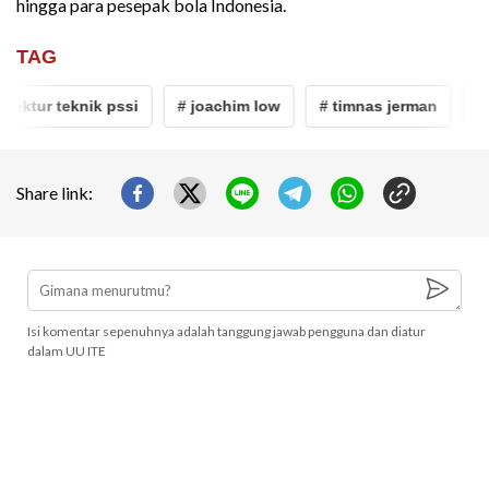
hingga para pesepak bola Indonesia.
TAG
rektur teknik pssi
# joachim low
# timnas jerman
# p
Share link:
Isi komentar sepenuhnya adalah tanggung jawab pengguna dan diatur
dalam UU ITE