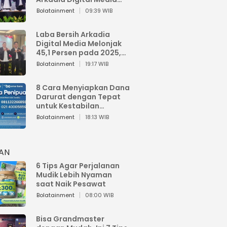
Perkuat Bisnis AI dan
Bolatainment
09:39 WIB
Jaga Fundamental
Keuangan
Laba Bersih Arkadia
Digital Media Melonjak
45,1 Persen pada 2025,
Sentuh Rp1,76 Miliar
Bolatainment
19:17 WIB
8 Cara Menyiapkan Dana
Darurat dengan Tepat
untuk Kestabilan
Keuangan
Bolatainment
18:13 WIB
HAN
6 Tips Agar Perjalanan
Mudik Lebih Nyaman
saat Naik Pesawat
Bolatainment
08:00 WIB
Bisa Grandmaster