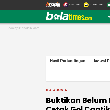
SUARA.COM
MATAMATA.COM
L
Hasil Pertandingan
Jadwal P
BOLADUNIA
Buktikan Belum H
Cetak Gol Canti