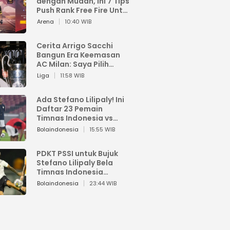
dengan Mudah, Ini 7 Tips
Push Rank Free Fire Untuk
Pemula
Arena
10:40 WIB
Cerita Arrigo Sacchi
Bangun Era Keemasan
AC Milan: Saya Pilih
Pemain dari Isi Otaknya
Liga
11:58 WIB
Ada Stefano Lilipaly! Ini
Daftar 23 Pemain
Timnas Indonesia vs
China
Bolaindonesia
15:55 WIB
PDKT PSSI untuk Bujuk
Stefano Lilipaly Bela
Timnas Indonesia
Berakhir Berantakan
Bolaindonesia
23:44 WIB