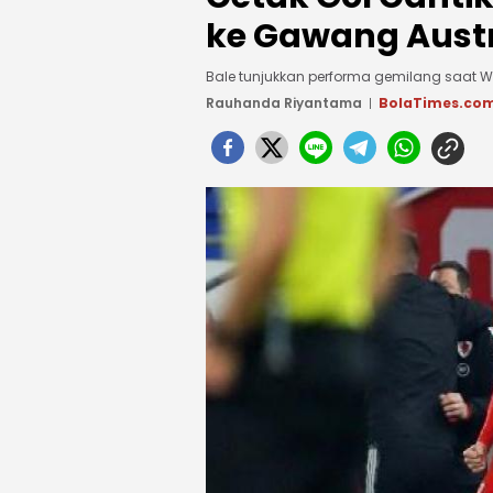
ke Gawang Aust
Bale tunjukkan performa gemilang saat Wa
Rauhanda Riyantama
BolaTimes.co