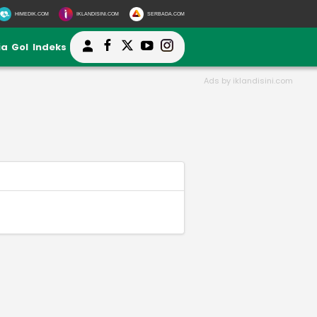
HIMEDIK.COM
IKLANDISINI.COM
SERBADA.COM
ia
Gol
Indeks