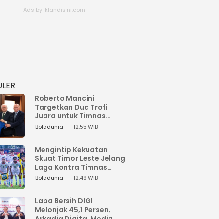
ULER
Roberto Mancini
Targetkan Dua Trofi
Juara untuk Timnas
Italia
Boladunia
12:55 WIB
Mengintip Kekuatan
Skuat Timor Leste Jelang
Laga Kontra Timnas
Indonesia di Piala AFF
Boladunia
12:49 WIB
2026
Laba Bersih DIGI
Melonjak 45,1 Persen,
Arkadia Digital Media