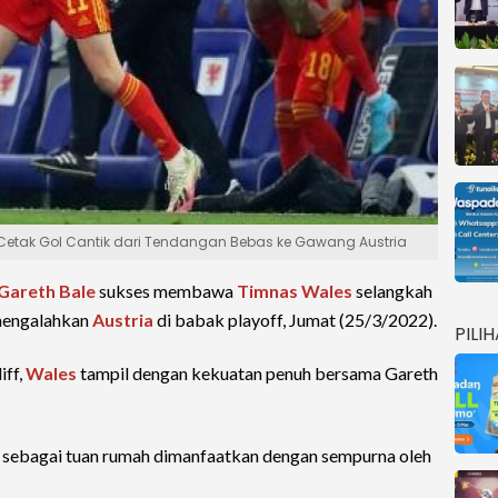
e Cetak Gol Cantik dari Tendangan Bebas ke Gawang Austria
Gareth Bale
sukses membawa
Timnas Wales
selangkah
mengalahkan
Austria
di babak playoff, Jumat (25/3/2022).
PILI
iff,
Wales
tampil dengan kekuatan penuh bersama Gareth
i sebagai tuan rumah dimanfaatkan dengan sempurna oleh