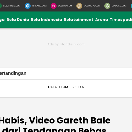
BOLATIMES.COM
HITEKNO.COM
DEWIKU.COM
MOBIMOTO.COM
GUIDEKU.COM
iga
Bola Dunia
Bola Indonesia
Bolatainment
Arena
Timesped
ertandingan
DATA BELUM TERSEDIA
abis, Video Gareth Bale
k dari Tendangan Bebas