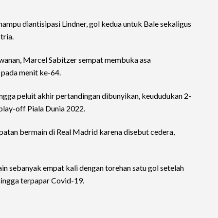
mpu diantisipasi Lindner, gol kedua untuk Bale sekaligus
ria.
awanan, Marcel Sabitzer sempat membuka asa
pada menit ke-64.
ngga peluit akhir pertandingan dibunyikan, keududukan 2-
lay-off Piala Dunia 2022.
patan bermain di Real Madrid karena disebut cedera,
in sebanyak empat kali dengan torehan satu gol setelah
hingga terpapar Covid-19.