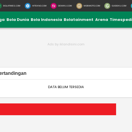
BOLATIMES.COM
HITEKNO.COM
DEWIKU.COM
MOBIMOTO.COM
GUIDEKU.COM
iga
Bola Dunia
Bola Indonesia
Bolatainment
Arena
Timesped
ertandingan
DATA BELUM TERSEDIA