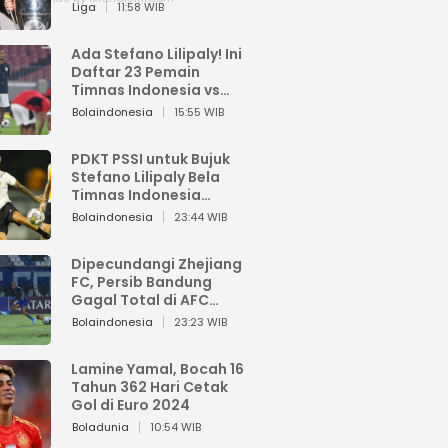
Pemain dari Isi Otaknya
Liga
11:58 WIB
Ada Stefano Lilipaly! Ini
Daftar 23 Pemain
Timnas Indonesia vs
China
Bolaindonesia
15:55 WIB
PDKT PSSI untuk Bujuk
Stefano Lilipaly Bela
Timnas Indonesia
Berakhir Berantakan
Bolaindonesia
23:44 WIB
Dipecundangi Zhejiang
FC, Persib Bandung
Gagal Total di AFC
Champions League Two
Bolaindonesia
23:23 WIB
Lamine Yamal, Bocah 16
Tahun 362 Hari Cetak
Gol di Euro 2024
Boladunia
10:54 WIB