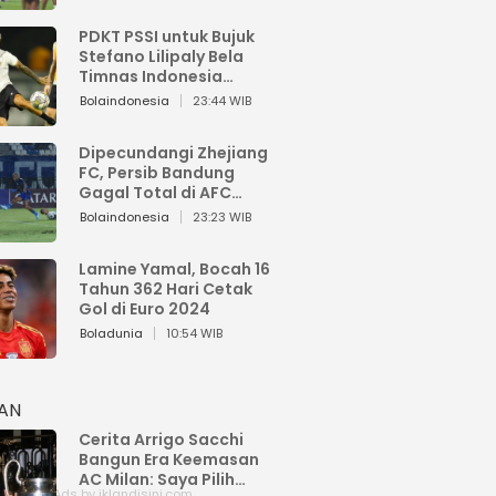
PDKT PSSI untuk Bujuk
Stefano Lilipaly Bela
Timnas Indonesia
Berakhir Berantakan
Bolaindonesia
23:44 WIB
Dipecundangi Zhejiang
FC, Persib Bandung
Gagal Total di AFC
Champions League Two
Bolaindonesia
23:23 WIB
Lamine Yamal, Bocah 16
Tahun 362 Hari Cetak
Gol di Euro 2024
Boladunia
10:54 WIB
HAN
Cerita Arrigo Sacchi
Bangun Era Keemasan
AC Milan: Saya Pilih