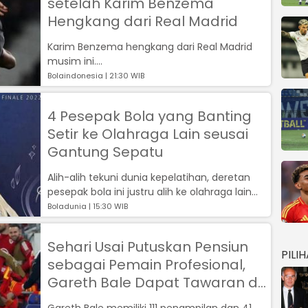
setelah Karim Benzema
Hengkang dari Real Madrid
Karim Benzema hengkang dari Real Madrid
musim ini....
Bolaindonesia | 21:30 WIB
4 Pesepak Bola yang Banting
Setir ke Olahraga Lain seusai
Gantung Sepatu
Alih-alih tekuni dunia kepelatihan, deretan
pesepak bola ini justru alih ke olahraga lain
usai pensiun....
Boladunia | 15:30 WIB
Sehari Usai Putuskan Pensiun
PILI
sebagai Pemain Profesional,
Gareth Bale Dapat Tawaran di
Timnas Wales
Gareth Bale memiliki 111 penampilan dan 41