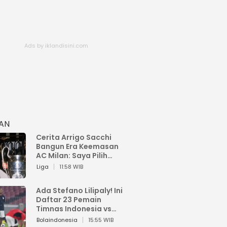
HAN
Cerita Arrigo Sacchi
Bangun Era Keemasan
AC Milan: Saya Pilih
Pemain dari Isi Otaknya
Liga
11:58 WIB
Ada Stefano Lilipaly! Ini
Daftar 23 Pemain
Timnas Indonesia vs
China
Bolaindonesia
15:55 WIB