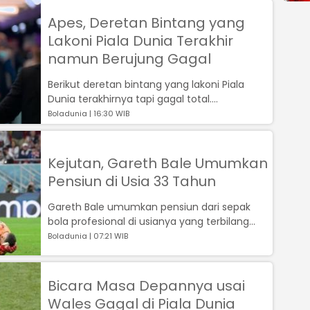
Apes, Deretan Bintang yang
Lakoni Piala Dunia Terakhir
namun Berujung Gagal
Berikut deretan bintang yang lakoni Piala
Dunia terakhirnya tapi gagal total....
Boladunia | 16:30 WIB
Kejutan, Gareth Bale Umumkan
Pensiun di Usia 33 Tahun
Gareth Bale umumkan pensiun dari sepak
bola profesional di usianya yang terbilang
masih muda, 33 tahun....
Boladunia | 07:21 WIB
Bicara Masa Depannya usai
Wales Gagal di Piala Dunia