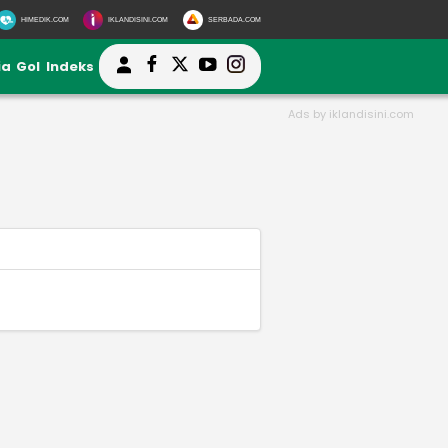
HIMEDIK.COM
IKLANDISINI.COM
SERBADA.COM
ia
Gol
Indeks