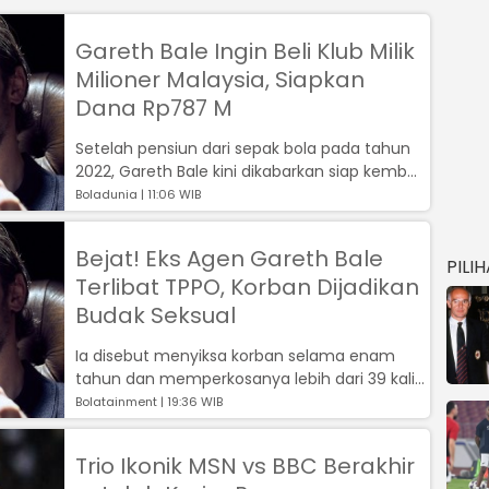
Gareth Bale Ingin Beli Klub Milik
Milioner Malaysia, Siapkan
Dana Rp787 M
Setelah pensiun dari sepak bola pada tahun
2022, Gareth Bale kini dikabarkan siap kembali
ke dunia yang pernah membesark...
Boladunia | 11:06 WIB
Bejat! Eks Agen Gareth Bale
PILI
Terlibat TPPO, Korban Dijadikan
Budak Seksual
Ia disebut menyiksa korban selama enam
tahun dan memperkosanya lebih dari 39 kali,
serta menjadikannya sebagai budak sek...
Bolatainment | 19:36 WIB
Trio Ikonik MSN vs BBC Berakhir