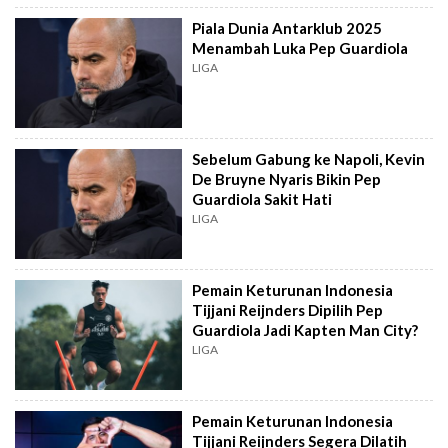
Piala Dunia Antarklub 2025
Menambah Luka Pep Guardiola
LIGA
Sebelum Gabung ke Napoli, Kevin
De Bruyne Nyaris Bikin Pep
Guardiola Sakit Hati
LIGA
Pemain Keturunan Indonesia
Tijjani Reijnders Dipilih Pep
Guardiola Jadi Kapten Man City?
LIGA
Pemain Keturunan Indonesia
Tijjani Reijnders Segera Dilatih