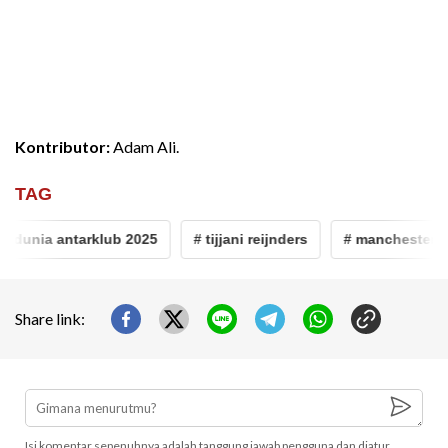
Kontributor:
Adam Ali.
TAG
a dunia antarklub 2025
# tijjani reijnders
# manchester cit
Share link:
Isi komentar sepenuhnya adalah tanggung jawab pengguna dan diatur