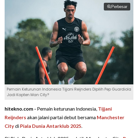
Perbesar
Pemain Keturunan Indonesia Tijjani Reijnders Dipilih Pep Guardiola
Jadi Kapten Man City?
hitekno.com -
Pemain keturunan Indonesia,
Tijjani
Reijnders
akan jalani partai debut bersama
Manchester
City
di
Piala Dunia Antarklub 2025
.