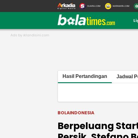
SUARA.COM
MATAMATA.COM
L
Hasil Pertandingan
Jadwal P
BOLAINDONESIA
Berpeluang Start
Persik, Stefano 