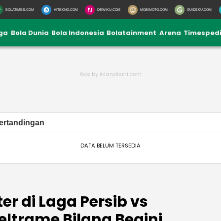
BOLATIMES.COM
HITEKNO.COM
DEWIKU.COM
MOBIMOTO.COM
GUIDEKU.COM
iga
Bola Dunia
Bola Indonesia
Bolatainment
Arena
Timesped
ertandingan
DATA BELUM TERSEDIA
er di Laga Persib vs
Beltrame Bilang Begini