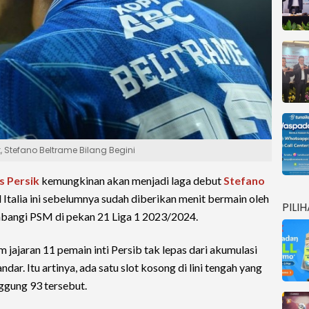
k, Stefano Beltrame Bilang Begini
s Persik
kemungkinan akan menjadi laga debut
Stefano
l Italia ini sebelumnya sudah diberikan menit bermain oleh
PILI
bangi PSM di pekan 21 Liga 1 2023/2024.
jajaran 11 pemain inti Persib tak lepas dari akumulasi
ar. Itu artinya, ada satu slot kosong di lini tengah yang
ggung 93 tersebut.