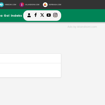
HIMEDIK.COM
IKLANDISINI.COM
SERBADA.COM
ia
Gol
Indeks