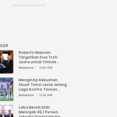
ULER
Roberto Mancini
Targetkan Dua Trofi
Juara untuk Timnas
Italia
Boladunia
12:55 WIB
Mengintip Kekuatan
Skuat Timor Leste Jelang
Laga Kontra Timnas
Indonesia di Piala AFF
Boladunia
12:49 WIB
2026
Laba Bersih DIGI
Melonjak 45,1 Persen,
Arkadia Digital Media