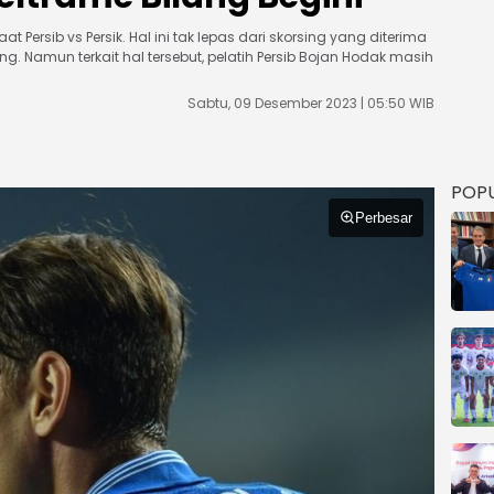
at Persib vs Persik. Hal ini tak lepas dari skorsing yang diterima
g. Namun terkait hal tersebut, pelatih Persib Bojan Hodak masih
Sabtu, 09 Desember 2023 | 05:50 WIB
POP
Perbesar