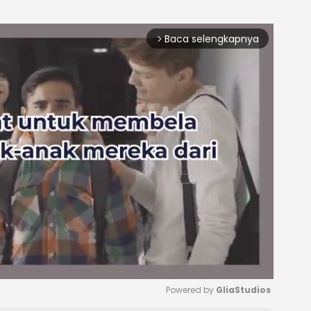
Baca selengkapnya
arrow_forward_ios
Powered by 
GliaStudios