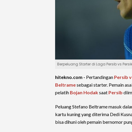
Berpeluang Starter di Laga Persib vs Persi
hitekno.com -
Pertandingan
Persib v
Beltrame
sebagai starter. Pemain asa
pelatih
Bojan Hodak
saat
Persib
diim
Peluang Stefano Beltrame masuk dalam 
kartu kuning yang diterima Dedi Kusnand
bisa dihuni oleh pemain bernomor pun