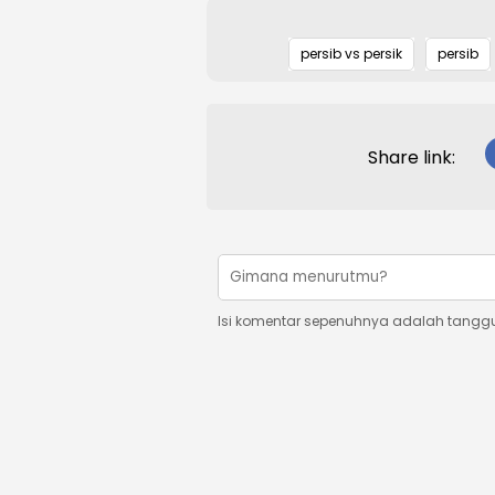
persib vs persik
persib
Share link:
Isi komentar sepenuhnya adalah tangg