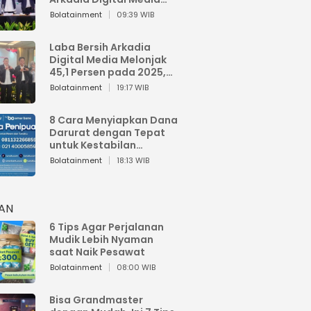
Perkuat Bisnis AI dan
Bolatainment
09:39 WIB
Jaga Fundamental
Keuangan
Laba Bersih Arkadia
Digital Media Melonjak
45,1 Persen pada 2025,
Sentuh Rp1,76 Miliar
Bolatainment
19:17 WIB
8 Cara Menyiapkan Dana
Darurat dengan Tepat
untuk Kestabilan
Keuangan
Bolatainment
18:13 WIB
HAN
6 Tips Agar Perjalanan
Mudik Lebih Nyaman
saat Naik Pesawat
Bolatainment
08:00 WIB
Bisa Grandmaster