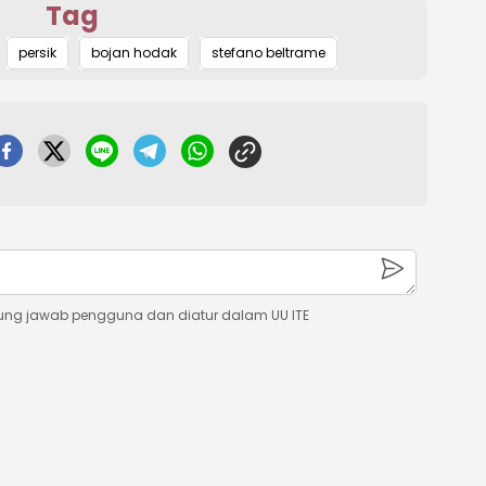
Tag
Mute
persik
bojan hodak
stefano beltrame
ung jawab pengguna dan diatur dalam UU ITE