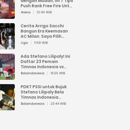
dengan Mudah, Ini 7 Tips
Push Rank Free Fire Untuk
Pemula
Arena
10:40 WIB
Cerita Arrigo Sacchi
Bangun Era Keemasan
AC Milan: Saya Pilih
Pemain dari Isi Otaknya
Liga
11:58 WIB
Ada Stefano Lilipaly! Ini
Daftar 23 Pemain
Timnas Indonesia vs
China
Bolaindonesia
15:55 WIB
PDKT PSSI untuk Bujuk
Stefano Lilipaly Bela
Timnas Indonesia
Berakhir Berantakan
Bolaindonesia
23:44 WIB