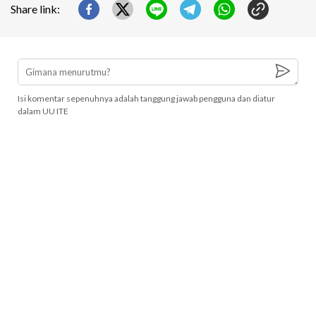
Share link:
Isi komentar sepenuhnya adalah tanggung jawab pengguna dan diatur
dalam UU ITE