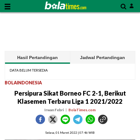
Hasil Pertandingan
Jadwal Pertandingan
DATA BELUM TERSEDIA
BOLAINDONESIA
Persipura Sikat Borneo FC 2-1, Berikut
Klasemen Terbaru Liga 1 2021/2022
Irwan Febri
BolaTimes.com
Selasa, 01 Maret 2022 | 07:46 WIB